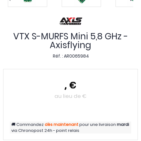
VTX S-MURFS Mini 5,8 GHz -
Axisflying
Réf. :
AR0065984
,
€
au lieu de
€
Commandez
dès maintenant
pour une livraison
mardi
via
Chronopost 24h - point relais