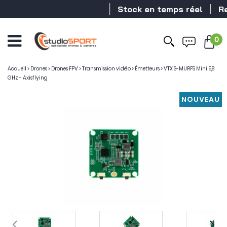
Stock en temps réel
Reve
0
Accueil
>
Drones
>
Drones FPV
>
Transmission vidéo
>
Émetteurs
>
VTX S-MURFS Mini 5,8
GHz - Axisflying
NOUVEAU