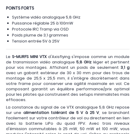
POINTS FORTS
Système vidéo analogique 5,8 GHz
Puissance réglable 25 à 100mW
Protocole IRC Tramp via OSD
Poids plume de 3,1 grammes
Tension entrée 5V à 25V
Le
S-MURFS MINI VTX
d'Axisflying s'impose comme un module
de transmission vidéo analogique
5,8 GHz
léger et pertinent
pour vos montages. Affichant un poids de seulement
3,1 g
avec un gabarit extérieur de 30 x 30 mm pour des trous de
montage de 25,5 x 25,5 mm, il s'intègre discrètement dans
votre frame pour conserver une agilité maximale en vol. Ce
composant garantit un équilibre performance/prix optimal
pour les pilotes qui construisent des setups minimalistes mais
efficaces.
La constance du signal de ce VTX analogique 5,8 GHz repose
sur une
alimentation tolérant de 5 V à 25 V
, se branchant
facilement sur votre contrôleur de vol ou directement en lien
avec la batterie LiPo du quad FPV. Avec trois niveaux
d'émission commutables à 25 mW, 50 mW et 100 mW, vous