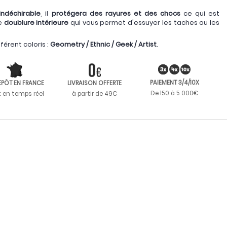
indéchirable
, il
protégera des rayures et des chocs
ce qui est
ne
doublure intérieure
qui vous permet d'essuyer les taches ou les
érent coloris :
Geometry / Ethnic / Geek / Artist
.
PAIEMENT 3/4/10X
EPÔT EN FRANCE
LIVRAISON OFFERTE
De 150 à 5 000€
k en temps réel
à partir de 49€