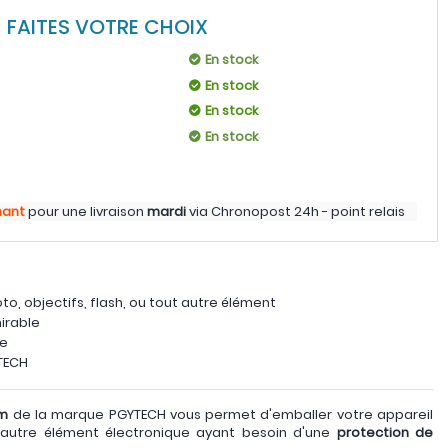
FAITES VOTRE CHOIX
En stock
En stock
En stock
En stock
nant
pour une livraison
mardi
via
Chronopost 24h - point relais
o, objectifs, flash, ou tout autre élément
hirable
le
YTECH
cm
de la marque PGYTECH vous permet d'emballer votre appareil
t autre élément électronique ayant besoin d'une
protection de