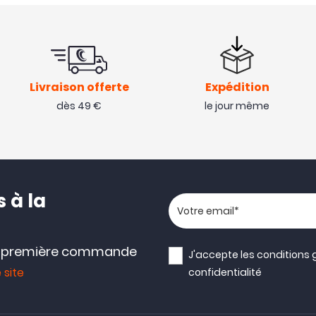
Livraison offerte
Expédition
dès 49 €
le jour même
 à la
Votre adresse email
e première commande
J'accepte les
conditions 
 site
confidentialité