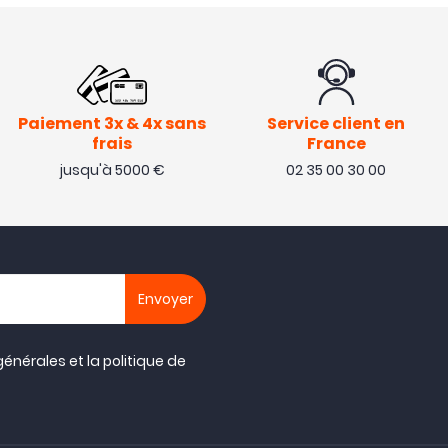
Paiement 3x & 4x sans
Service client en
frais
France
jusqu'à 5000 €
02 35 00 30 00
générales
et la
politique de