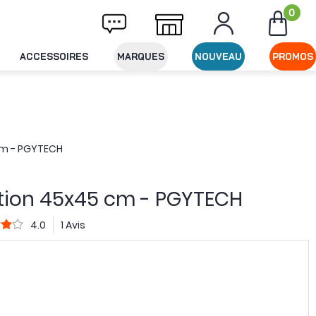
0
ivraison offerte dès 49€ d'achat
Expéditio
ACCESSOIRES
MARQUES
NOUVEAU
PROMOS
cm - PGYTECH
tion 45x45 cm - PGYTECH
4.0
1 Avis