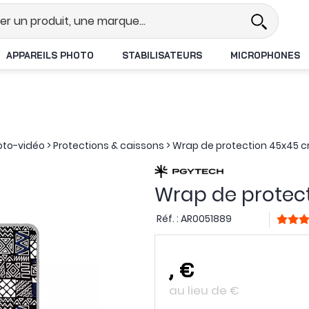
l
Revendeur DJI N°1 en France
L
APPAREILS PHOTO
STABILISATEURS
MICROPHONES
oto-vidéo
>
Protections & caissons
>
Wrap de protection 45x45 
Wrap de protec
Réf. :
AR0051889
,
€
au lieu de
€