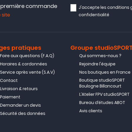
e première commande
J'accepte les
conditions 
 site
confidentialité
ges pratiques
Groupe studioSPOR
Foire aux questions (F.A.Q)
Qui sommes-nous ?
Horaires & cordonnées
Rejoindre l'équipe
Service après vente (S.A.V)
Nos boutiques en France
Boutique studioSPORT
Contact
Boulogne Billancourt
Livraison & retours
L’Atelier FPV studioSPORT
Paiement
Bureau d’études ABOT
Demander un devis
Avis clients
Sécurité des données