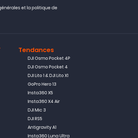
générales
et la
politique de
T
Tendances
DJI Osmo Pocket 4P
DJI Osmo Pocket 4
DJI Lito 1 & DJI Lito X1
GoPro Hero 13
Insta360 X5
Insta360 X4 Air
DJI Mic 3
DJI RS5
Antigravity A1
Insta360 Luna Ultra