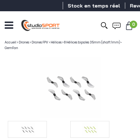
Stock en temps réel
Revend
0
Accueil
>
Drones
>
Drones FPV
>
Hélices
>
8 Hélices bipales 35mm (shaft 1mm) -
GemFan