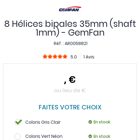
8 Hélices bipales 35mm (shaft
1mm) - GemFan
Réf. :
AR0058821
5.0
1 Avis
,
€
au lieu de
€
FAITES VOTRE CHOIX
Coloris Gris Clair
En stock
Coloris Vert Néon
En stock