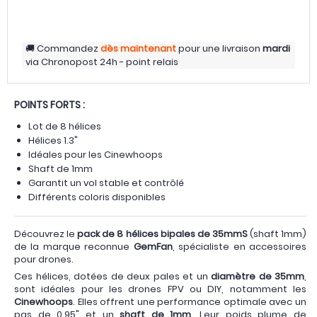
Commandez
dès maintenant
pour une livraison
mardi
via
Chronopost 24h - point relais
POINTS FORTS :
Lot de 8 hélices
Hélices 1.3"
Idéales pour les Cinewhoops
Shaft de 1mm
Garantit un vol stable et contrôlé
Différents coloris disponibles
Découvrez le
pack de 8 hélices bipales de 35mmS
(shaft 1mm)
de la marque reconnue
GemFan
, spécialiste en accessoires
pour drones.
Ces hélices, dotées de deux pales et un
diamètre de 35mm
,
sont idéales pour les drones FPV ou DIY, notamment les
Cinewhoops
. Elles offrent une performance optimale avec un
pas de 0,95" et un
shaft de 1mm
. Leur poids plume de