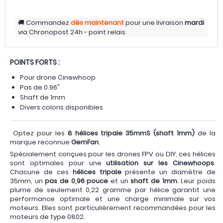
Commandez
dès maintenant
pour une livraison
mardi
via
Chronopost 24h - point relais
POINTS FORTS :
Pour drone Cinewhoop
Pas de 0.96"
Shaft de 1mm
Divers coloris disponibles
Optez pour les
8 hélices tripale 35mmS (shaft 1mm)
de la
marque reconnue
GemFan
.
Spécialement conçues pour les drones FPV ou DIY, ces hélices
sont optimales pour une
utilisation sur les Cinewhoops
.
Chacune de ces
hélices tripale
présente un diamètre de
35mm, un
pas de 0,96 pouce
et un
shaft de 1mm
. Leur poids
plume de seulement 0,22 gramme par hélice garantit une
performance optimale et une charge minimale sur vos
moteurs. Elles sont particulièrement recommandées pour les
moteurs de type 0802.