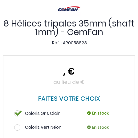
8 Hélices tripales 35mm (shaft
1mm) - GemFan
Réf. :
AR0058823
,
€
au lieu de
€
FAITES VOTRE CHOIX
Coloris Gris Clair
En stock
Coloris Vert Néon
En stock