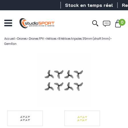
Stock en temps réel
Reve
0
Accueil
>
Drones
>
Drones FPV
>
Hélices
>
8 Hélices tripales 35mm (shaft 1mm) -
GemFan