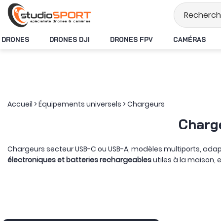
Stock en temps rée
DRONES
DRONES DJI
DRONES FPV
CAMÉRAS
Accueil
>
Équipements universels
>
Chargeurs
Charg
Chargeurs secteur USB-C ou USB-A, modèles multiports, adap
électroniques et batteries rechargeables
utiles à la maison,
Au format le plus compact, les modèles de 20 à 30 W visent p
chargeur USB-C Power Delivery multiport
peut répartir une pui
GaN
ou l’
adaptateur SmallRig 145 W à quatre ports
, aux côtés d
entre deux étapes.
À côté de ces blocs universels, certains appareils demandent