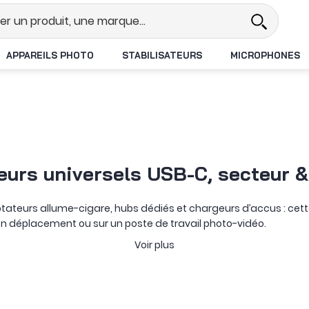
l
Revendeur DJI N°1 en France
L
APPAREILS PHOTO
STABILISATEURS
MICROPHONES
eurs universels USB-C, secteur &
tateurs allume-cigare, hubs dédiés et chargeurs d’accus : cet
 en déplacement ou sur un poste de travail photo-vidéo.
rincipalement la recharge d’un smartphone, d’une caméra ou d’u
Voir plus
ssance plus importante entre plusieurs équipements. La sélectio
e blocs secteur USB-A / USB-C plus simples. En voiture, un
chargeur
 une solution plus spécifique. Un hub peut accueillir plusieurs