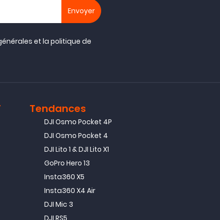
générales
et la
politique de
T
Tendances
DJI Osmo Pocket 4P
DJI Osmo Pocket 4
DJI Lito 1 & DJI Lito X1
GoPro Hero 13
Insta360 X5
Insta360 X4 Air
DJI Mic 3
DJI RS5