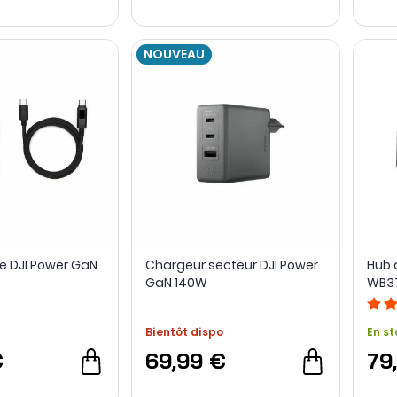
NOUVEAU
ge DJI Power GaN
Chargeur secteur DJI Power
Hub 
GaN 140W
WB37
Bientôt dispo
En st
€
69,99 €
79