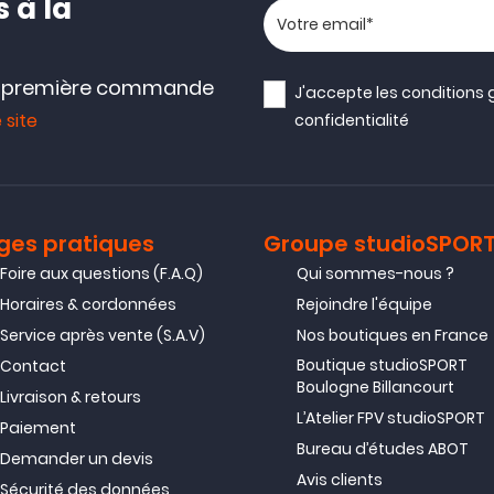
 à la
Votre adresse email
e première commande
J'accepte les
conditions 
 site
confidentialité
ges pratiques
Groupe studioSPOR
Foire aux questions (F.A.Q)
Qui sommes-nous ?
Horaires & cordonnées
Rejoindre l'équipe
Service après vente (S.A.V)
Nos boutiques en France
Boutique studioSPORT
Contact
Boulogne Billancourt
Livraison & retours
L’Atelier FPV studioSPORT
Paiement
Bureau d’études ABOT
Demander un devis
Avis clients
Sécurité des données