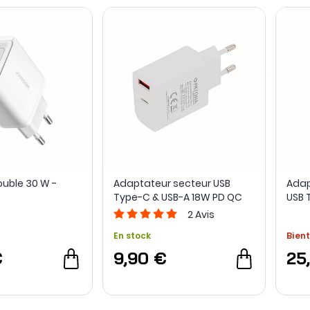
uble 30 W -
Adaptateur secteur USB
Adap
Type-C & USB-A 18W PD QC
USB 
3.0 - PATONA
(cha
2
Avis
En stock
Bient
€
9,90 €
25