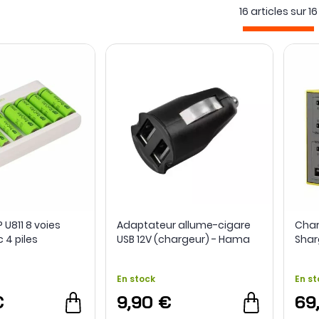
16 articles sur
16
ge des formats AA, AAA ou d’autres cellules compatibles. Nombr
hé : un chargeur puissant n’accélère la recharge que si l’appare
U811 8 voies
Adaptateur allume-cigare
Char
 4 piles
USB 12V (chargeur) - Hama
Shar
s AA et 4 piles
es AAA NiMH
En stock
En st
P Batteries
€
9,90 €
69