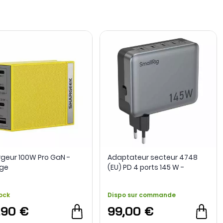
e de ports, puissance disponible, protocole de charge et
il accepte cette puissance.
geur 100W Pro GaN -
Adaptateur secteur 4748
ge
(EU) PD 4 ports 145 W -
SmallRig
ock
Dispo sur commande
,90 €
99,00 €