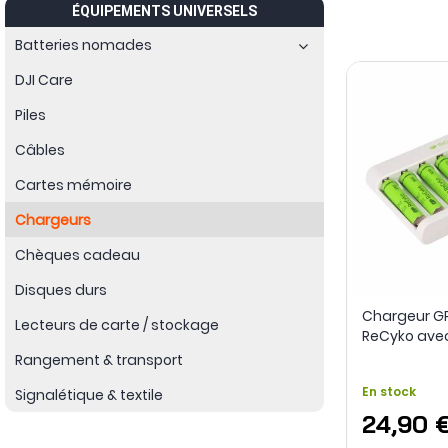
ÉQUIPEMENTS UNIVERSELS
tandis qu’un
chargeur de piles et d’accus
peut prendre en char
câble utilisé doivent toujours correspondre au matériel branc
Batteries nomades
DJI Care
Piles
Câbles
Cartes mémoire
Chargeurs
Chèques cadeau
Disques durs
Chargeur GP 
Lecteurs de carte / stockage
ReCyko avec
rechargeable
Rangement & transport
rechargeabl
En stock
Signalétique & textile
incluses - G
24,90 