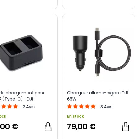
de chargement pour
Chargeur allume-cigare DJI
 (Type-C) - DJI
65W
2
Avis
3
Avis
ock
En stock
,00 €
79,00 €