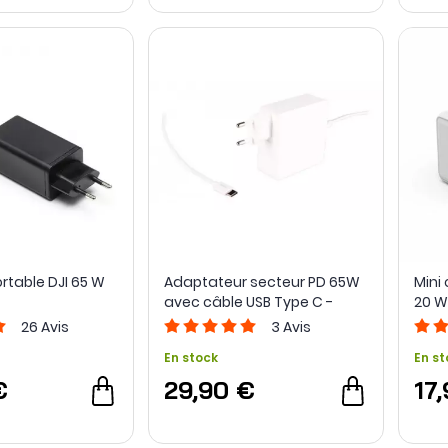
rtable DJI 65 W
Adaptateur secteur PD 65W
Mini
avec câble USB Type C -
20 W
PATONA
26
Avis
3
Avis
En stock
En st
€
29,90 €
17