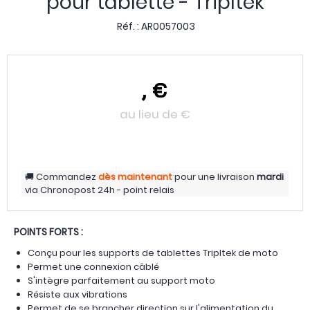
pour tablette - Tripltek
Réf. :
AR0057003
,
€
au lieu de
€
Commandez
dès maintenant
pour une livraison
mardi
via
Chronopost 24h - point relais
POINTS FORTS :
Conçu pour les supports de tablettes Tripltek de moto
Permet une connexion câblé
S'intègre parfaitement au support moto
Résiste aux vibrations
Permet de se brancher direction sur l'alimentation du