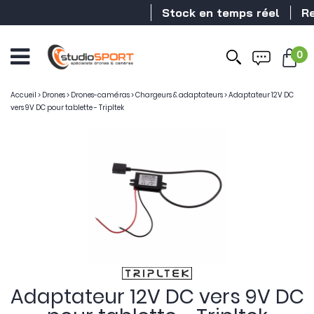
Stock en temps réel
Reve
0
Accueil
>
Drones
>
Drones-caméras
>
Chargeurs & adaptateurs
>
Adaptateur 12V DC
vers 9V DC pour tablette - Tripltek
Adaptateur 12V DC vers 9V DC