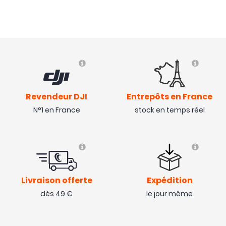
installation en tableau...mais cette tablette n'est pas
destinée à une telle utilisation. Avec ses 1300 nits je
vais quand même l'installer sur le tableau de bord de
mon avion.
( 01/08/23 )
Avis collecté par Trustpilot
Revendeur DJI
Entrepôts en France
N°1 en France
stock en temps réel
Sauf le prix tout est parfait !
( 30/04/23 )
Livraison offerte
Expédition
dès 49 €
le jour même