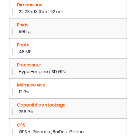
Dimensions
22.23 x 13.34 x 1.52 cm
Poids
590 g
Photo
48 MP
Processeur
Hyper-engine / 3D GPU
Mémoire vive
12 Go
Capacité de stockage
256 Go
GPS
GPS +, Glonass , BeiDou, Galileo