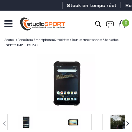
Stock en temps réel
Reven
0
Ouvrir
le
menu
Accueil
>
Caméras
>
Smartphones & tablettes
>
Tous les smartphones & tablettes
>
Tablette TRIPLTEK 9 PRO