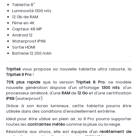
Tablette 8"
Luminosité 1300 nits
12 Gb de RAM
Filme en 4K
Capteur 48 MP
Android 12
Waterproof IP68
Sortie HDMI
Batterie 12 200 mAh
Tripltek
vous propose sa nouvelle tablette ultra robuste, la
Tripltek 9 Pro
!
70% plus rapide
que la version
Tripltek 8 Pro
, ce modèle
nouvelle génération dispose d'un affichage
1300 nits
, d'un
processeur amélioré, d'une
RAM
de
12 Go
et d'une certification
IP68
(waterproof).
Grâce à son écran lumineux, cette tablette pourra être
utilisée dans des conditions d'ensoleillement extrême.
Idéal pour être utilisé en plein air, la 9 Pro pourra supporter
toutes les
contraintes météo
comme la pluie ou la neige.
Résistante aux chocs, elle est équipée d'un
revêtement de