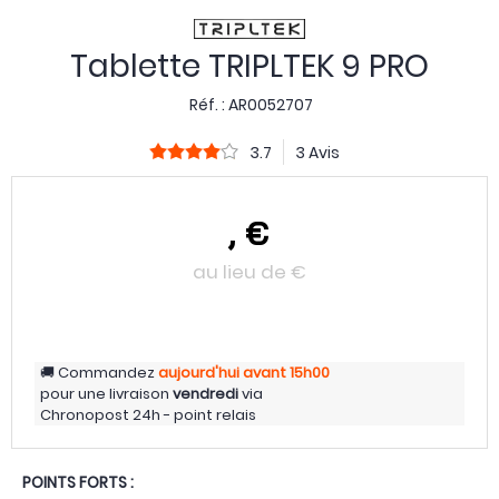
Tablette TRIPLTEK 9 PRO
Réf. :
AR0052707
3.7
3 Avis
,
€
au lieu de
€
Commandez
aujourd'hui
avant 15h00
pour une livraison
vendredi
via
Chronopost 24h - point relais
POINTS FORTS :