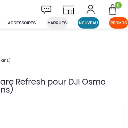
0
aison offerte dès 49€ d'achat
Expédition l
ACCESSOIRES
MARQUES
NOUVEAU
PROMOS
2 ans)
are Refresh pour DJI Osmo
ans)