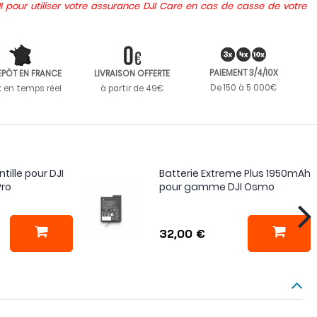
I pour utiliser votre assurance DJI Care en cas de casse de votre
PAIEMENT 3/4/10X
EPÔT EN FRANCE
LIVRAISON OFFERTE
De 150 à 5 000€
k en temps réel
à partir de 49€
tille pour DJI
Batterie Extreme Plus 1950mAh
Pro
pour gamme DJI Osmo
32,00 €