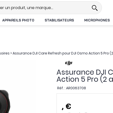
Revendeur DJI N°1 en France
Livr
APPAREILS PHOTO
STABILISATEURS
MICROPHONES
oires
>
Assurance DJI Care Refresh pour DJI Osmo Action 5 Pro (
Assurance DJI C
Action 5 Pro (2 
Réf. :
AR0063708
,
€