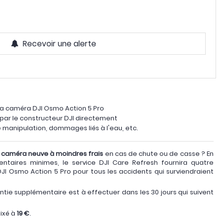
Recevoir une alerte
a caméra DJI Osmo Action 5 Pro
par le constructeur DJI directement
e manipulation, dommages liés à l'eau, etc.
e
caméra neuve à moindres frais
en cas de chute ou de casse ? En
entaires minimes, le service DJI Care Refresh fournira quatre
 Osmo Action 5 Pro pour tous les accidents qui surviendraient
tie supplémentaire est à effectuer dans les 30 jours qui suivent
ixé à
19 €
.