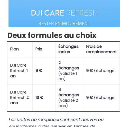
Deux formules au choix
Échanges
Frais de
Plan
Prix
inclus
remplacement
2
DJI Care
échanges
Refresh
1
9 €
9 €
/ échange
(validité 1
an
an)
4
DJI Care
échanges
Refresh
2
16 €
9 €
/ échange
(validité 2
ans
ans)
Les unités de remplacement sont neuves ou
équivalentes à des neuves en termes de