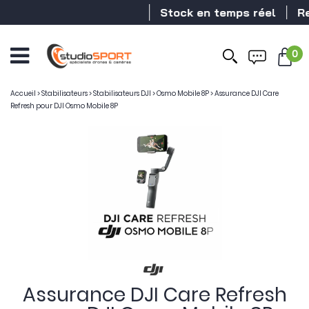
Stock en temps réel
Reven
0
Accueil
>
Stabilisateurs
>
Stabilisateurs DJI
>
Osmo Mobile 8P
>
Assurance DJI Care
Refresh pour DJI Osmo Mobile 8P
Assurance DJI Care Refresh