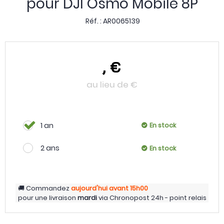
pour DJI Osmo Mobile 8P
Réf. :
AR0065139
,
€
au lieu de
€
1 an
En stock
2 ans
En stock
Commandez
aujourd'hui
avant 15h00
pour une livraison
mardi
via
Chronopost 24h - point relais