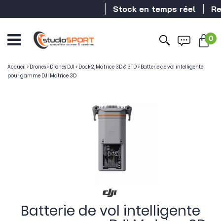
Stock en temps réel
Reve
0
Accueil
>
Drones
>
Drones DJI
>
Dock 2, Matrice 3D & 3TD
>
Batterie de vol intelligente
pour gamme DJI Matrice 3D
Batterie de vol intelligente