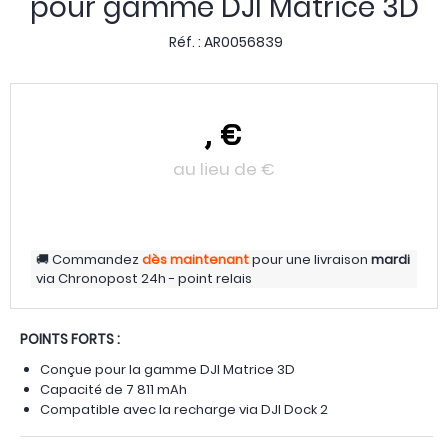
pour gamme DJI Matrice 3D
Réf. :
AR0056839
,
€
au lieu de
€
Commandez
dès maintenant
pour une livraison
mardi
via
Chronopost 24h - point relais
POINTS FORTS :
Conçue pour la gamme DJI Matrice 3D
Capacité de 7 811 mAh
Compatible avec la recharge via DJI Dock 2