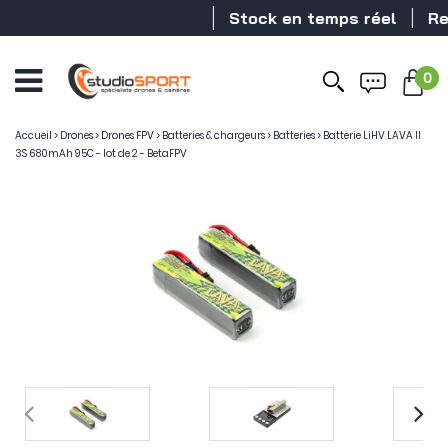
Stock en temps réel
Reve
0
Accueil
>
Drones
>
Drones FPV
>
Batteries & chargeurs
>
Batteries
>
Batterie LiHV LAVA II
3S 680mAh 95C - lot de 2 - BetaFPV