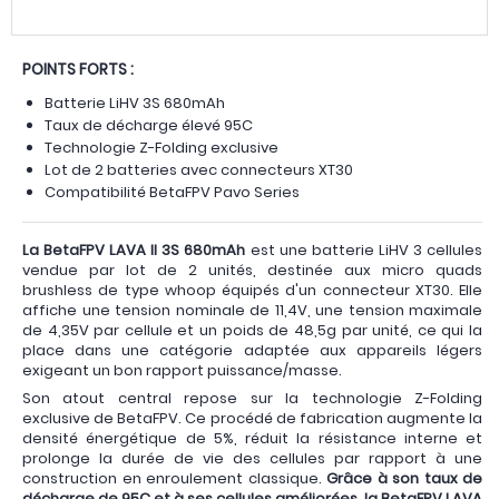
POINTS FORTS :
Batterie LiHV 3S 680mAh
Taux de décharge élevé 95C
Technologie Z-Folding exclusive
Lot de 2 batteries avec connecteurs XT30
Compatibilité BetaFPV Pavo Series
La BetaFPV LAVA II 3S 680mAh
est une batterie LiHV 3 cellules
vendue par lot de 2 unités, destinée aux micro quads
brushless de type whoop équipés d'un connecteur XT30. Elle
affiche une tension nominale de 11,4V, une tension maximale
de 4,35V par cellule et un poids de 48,5g par unité, ce qui la
place dans une catégorie adaptée aux appareils légers
exigeant un bon rapport puissance/masse.
Son atout central repose sur la technologie Z-Folding
exclusive de BetaFPV. Ce procédé de fabrication augmente la
densité énergétique de 5%, réduit la résistance interne et
prolonge la durée de vie des cellules par rapport à une
construction en enroulement classique.
Grâce à son taux de
décharge de 95C et à ses cellules améliorées, la BetaFPV LAVA