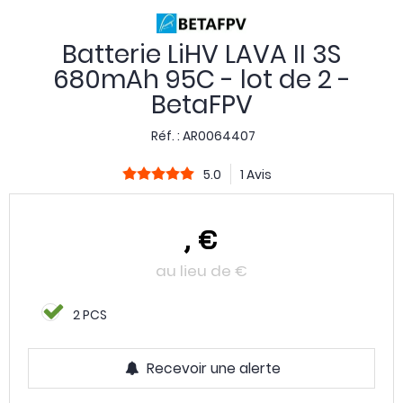
Batterie LiHV LAVA II 3S
680mAh 95C - lot de 2 -
BetaFPV
Réf. :
AR0064407
5.0
1 Avis
,
€
au lieu de
€
2 PCS
Recevoir une alerte