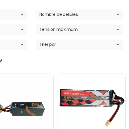
être le même que le port d'alimentation du drone et de votre
Nombre de cellules
c.. Retrouvez notre vidéo dédiée aux batteries issue de notre
Tension maximum
Trier par
9