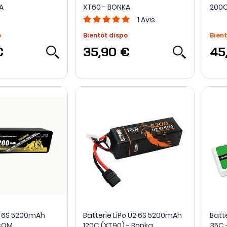
A
XT60 - BONKA
200C
1
Avis
o
Bientôt dispo
Bient
€
35,90 €
45
Po 6S 5200mAh
Batterie LiPo U2 6S 5200mAh
Batte
COM
120C (XT90) - Bonka
35C 