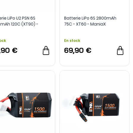
rie LiPo U2 PSN 6S
Batterie LiPo 6S 2800mAh
mAh 120C (XT90) -
75C - XT60 - ManiaX
ka
ock
En stock
,90 €
69,90 €