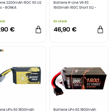
erie 2200mAh 150C 6S U2
Batterie R-Line V6 6S
es - BONKA
1600mAh 160C Short SQ -
Tattu
ock
En stock
,90 €
46,90 €
erie LiPo 6S 1800mAh
Batterie LiPo 6S 1800mAh