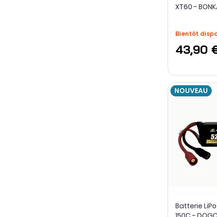
XT60 - BONK
Bientôt disp
43,90 
NOUVEAU
Batterie Li
150C - DOG