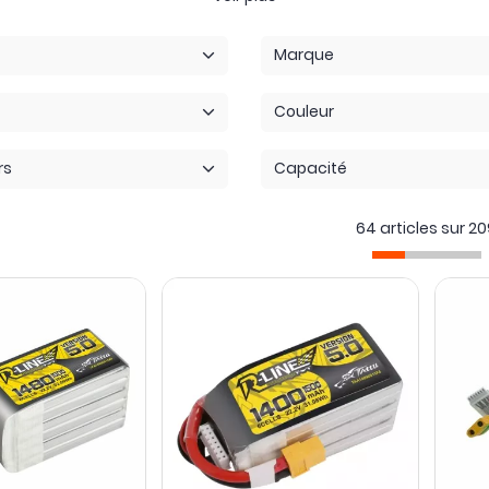
usieurs types et marques (XT60, BT2.0 etc...). Le connecteur doit 
Marque
lleures marques du marché telles que
Tattu
, ManiaX, BetaFPV, et
Couleur
rs
Capacité
64 articles sur
20