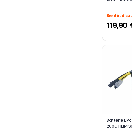
Bientôt disp
119,90 
Batterie LiP
200C HEIM S