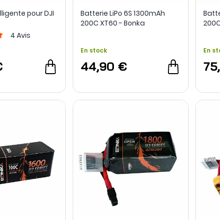
lligente pour DJI
Batterie LiPo 6S 1300mAh
Batt
200C XT60 - Bonka
200C
4
Avis
En stock
En st
€
44,90 €
75