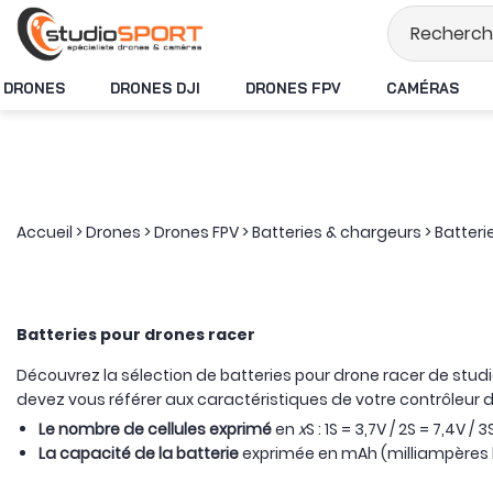
Stock en temps réel
DRONES
DRONES DJI
DRONES FPV
CAMÉRAS
Accueil
>
Drones
>
Drones FPV
>
Batteries & chargeurs
>
Batteri
Batteries pour drones racer
Découvrez la sélection de batteries pour drone racer de stu
devez vous référer aux caractéristiques de votre contrôleur de
Le nombre de cellules exprimé
en
x
S : 1S = 3,7V / 2S = 7,4V / 3
La capacité de la batterie
exprimée en mAh (milliampères he
Le taux de décharge
exprimé en
x
C : qui correspond à la 