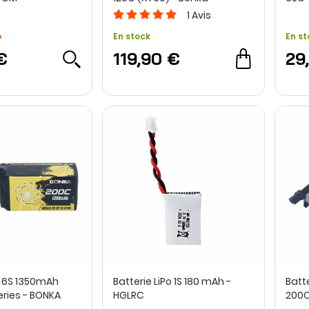
1
Avis
o
En stock
En st
€
119,90 €
29
o 6S 1350mAh
Batterie LiPo 1S 180 mAh -
Batt
eries - BONKA
HGLRC
200C