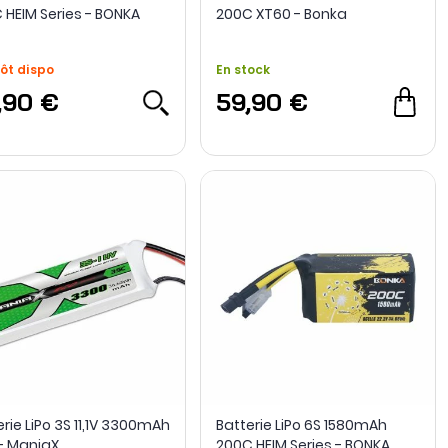
 HEIM Series - BONKA
200C XT60 - Bonka
ôt dispo
En stock
,90 €
59,90 €
rie LiPo 3S 11,1V 3300mAh
Batterie LiPo 6S 1580mAh
- ManiaX
200C HEIM Series - BONKA