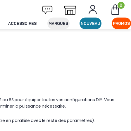
0
ison offerte dès 49€ d'achat
Expédition l
ACCESSOIRES
MARQUES
NOUVEAU
PROMOS
au 6S pour équiper toutes vos configurations DIY. Vous
terminer la puissance nécessaire.
re en parallèle avec le reste des paramètres).
ps donné.