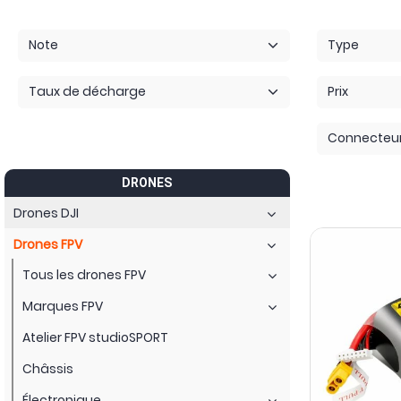
Le type de connecteur de la batterie
: qui diffère selon pl
chargeur.
Note
Type
Nous vous proposons des batteries de qualité parmi les mei
chaîne Youtube
en bas de page.
Taux de décharge
Prix
Connecteu
DRONES
Drones DJI
Drones FPV
Tous les drones FPV
Marques FPV
Atelier FPV studioSPORT
Châssis
Électronique