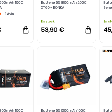
 1600mAh 100C
Batterie 6S 1800mAh 200C
Batt
A
XT60 - BONKA
Seri
1
Avis
En stock
En st
€
53,90 €
45
 1800mAh 100C
Batterie 6S 1300mAh 100C
Batt