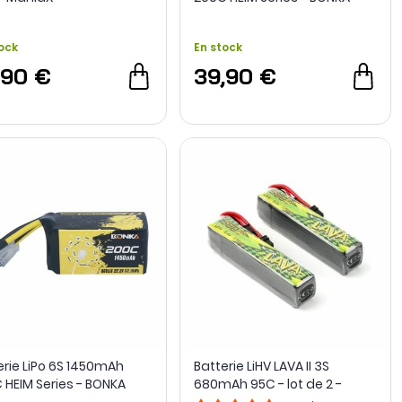
ock
En stock
,90 €
39,90 €
erie LiPo 6S 1450mAh
Batterie LiHV LAVA II 3S
 HEIM Series - BONKA
680mAh 95C - lot de 2 -
BetaFPV