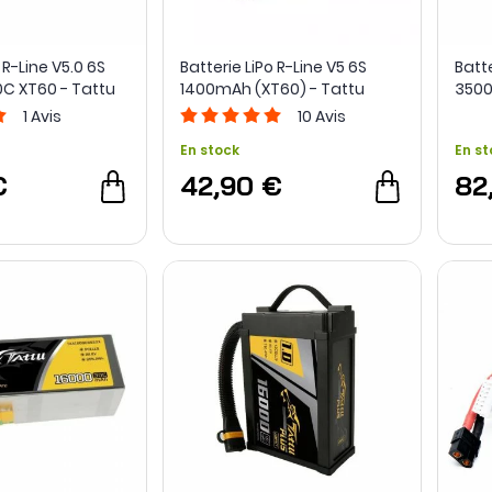
 R-Line V5.0 6S
Batterie LiPo R-Line V5 6S
Batte
C XT60 - Tattu
1400mAh (XT60) - Tattu
3500
Bon
1
Avis
10
Avis
En stock
En st
€
42,90 €
82