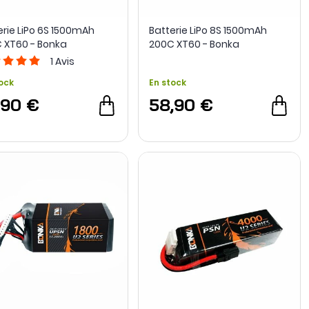
erie LiPo 6S 1500mAh
Batterie LiPo 8S 1500mAh
 XT60 - Bonka
200C XT60 - Bonka
1
Avis
ock
En stock
,90 €
58,90 €