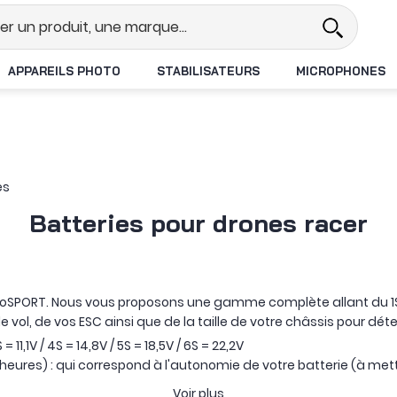
Revendeur DJI N°1 en France
Livra
APPAREILS PHOTO
STABILISATEURS
MICROPHONES
es
Batteries pour drones racer
dioSPORT. Nous vous proposons une gamme complète allant du 1S 
 vol, de vos ESC ainsi que de la taille de votre châssis pour dé
S = 11,1V / 4S = 14,8V / 5S = 18,5V / 6S = 22,2V
ures) : qui correspond à l'autonomie de votre batterie (à mett
capacité de votre batterie à donner un boost d'énergie à un tem
Voir plus