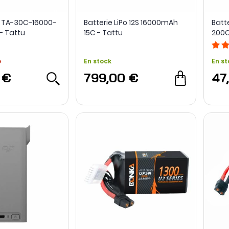
Po TA-30C-16000-
Batterie LiPo 12S 16000mAh
Batt
- Tattu
15C - Tattu
200C
o
En stock
En st
 €
799,00 €
47