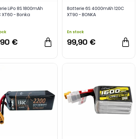
erie LiPo 8S 1800mAh
Batterie 6S 4000mAh 120C
 XT60 - Bonka
XT90 - BONKA
ock
En stock
,90 €
99,90 €