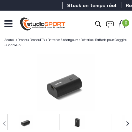
Stock en temps réel
Reven
0
Ouvrir
le
menu
Accueil
>
Drones
>
Drones FPV
>
Batteries & chargeurs
>
Batteries
>
Batterie pour Goggles
- CaddxFPV