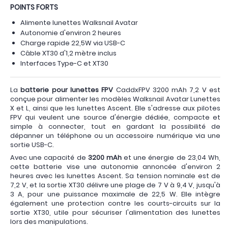
POINTS FORTS
Alimente lunettes Walksnail Avatar
Autonomie d'environ 2 heures
Charge rapide 22,5W via USB-C
Câble XT30 d'1,2 mètre inclus
Interfaces Type-C et XT30
La
batterie pour lunettes FPV
CaddxFPV 3200 mAh 7,2 V est
conçue pour alimenter les modèles Walksnail Avatar Lunettes
X et L, ainsi que les lunettes Ascent. Elle s'adresse aux pilotes
FPV qui veulent une source d'énergie dédiée, compacte et
simple à connecter, tout en gardant la possibilité de
dépanner un téléphone ou un accessoire numérique via une
sortie USB-C.
Avec une capacité de
3200 mAh
et une énergie de 23,04 Wh,
cette batterie vise une autonomie annoncée d'environ 2
heures avec les lunettes Ascent. Sa tension nominale est de
7,2 V, et la sortie XT30 délivre une plage de 7 V à 9,4 V, jusqu'à
3 A, pour une puissance maximale de 22,5 W. Elle intègre
également une protection contre les courts-circuits sur la
sortie XT30, utile pour sécuriser l'alimentation des lunettes
lors des manipulations.