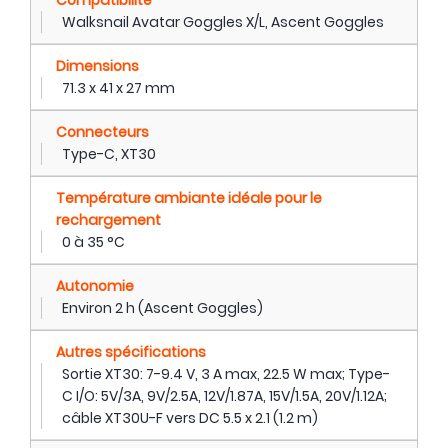
Walksnail Avatar Goggles X/L, Ascent Goggles
Dimensions
71.3 x 41 x 27 mm
Connecteurs
Type-C, XT30
Température ambiante idéale pour le
rechargement
0 à 35 °C
Autonomie
Environ 2 h (Ascent Goggles)
Autres spécifications
Sortie XT30: 7-9.4 V, 3 A max, 22.5 W max; Type-
C I/O: 5V/3A, 9V/2.5A, 12V/1.87A, 15V/1.5A, 20V/1.12A;
câble XT30U-F vers DC 5.5 x 2.1 (1.2 m)