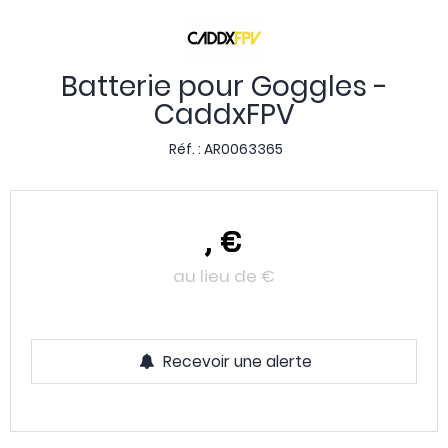
Batterie pour Goggles -
CaddxFPV
Réf. :
AR0063365
,
€
au lieu de
€
Recevoir une alerte