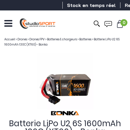
Stock en temps réel
Reve
0
Accueil
>
Drones
>
Drones FPV
>
Batteries & chargeurs
>
Batteries
>
Batterie LiPo U2 6S
1600mAh 130C (XT60) - Bonka
Batterie LiPo U2 6S 1600mAh