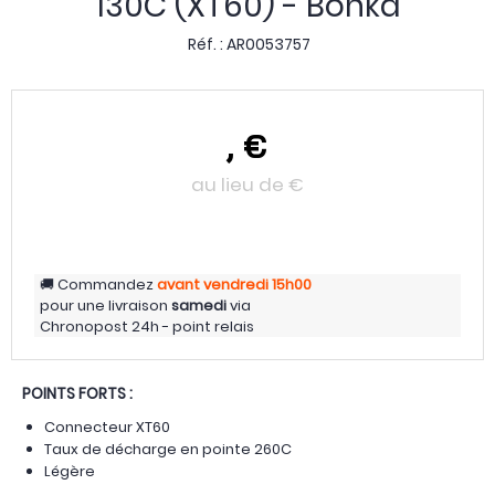
130C (XT60) - Bonka
Réf. :
AR0053757
,
€
au lieu de
€
Commandez
avant vendredi
15h00
pour une livraison
samedi
via
Chronopost 24h - point relais
POINTS FORTS :
Connecteur XT60
Taux de décharge en pointe 260C
Légère