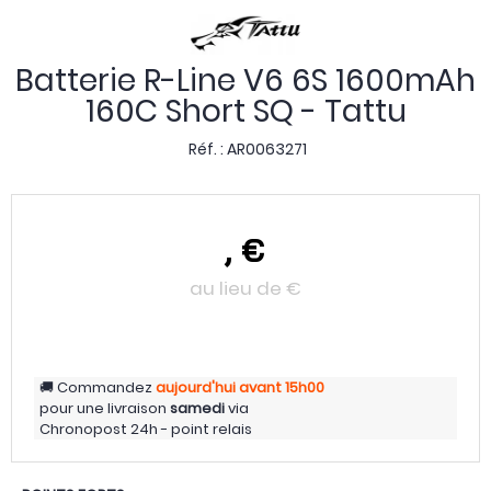
Batterie R-Line V6 6S 1600mAh
160C Short SQ - Tattu
Réf. :
AR0063271
,
€
au lieu de
€
Commandez
aujourd'hui
avant 15h00
pour une livraison
samedi
via
Chronopost 24h - point relais