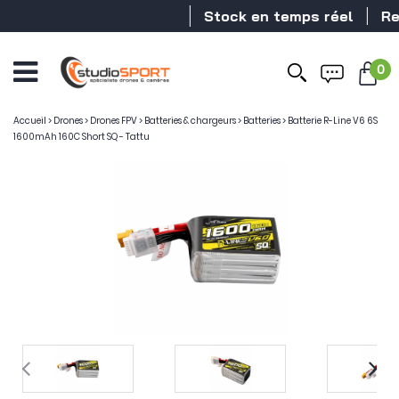
Stock en temps réel
Reve
0
Accueil
>
Drones
>
Drones FPV
>
Batteries & chargeurs
>
Batteries
>
Batterie R-Line V6 6S
1600mAh 160C Short SQ - Tattu