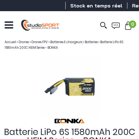
Stock en temps réel
Reve
0
Accueil
>
Drones
>
Drones FPV
>
Batteries & chargeurs
>
Batteries
>
Batterie LiPo 6S
1580mAh 200C HEIM Series - BONKA
Batterie LiPo 6S 1580mAh 200C