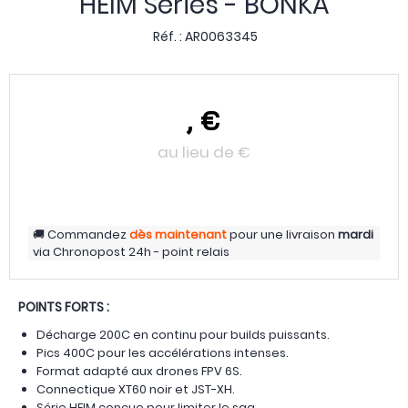
HEIM Series - BONKA
Réf. :
AR0063345
,
€
au lieu de
€
Commandez
dès maintenant
pour une livraison
mardi
via
Chronopost 24h - point relais
POINTS FORTS :
Décharge 200C en continu pour builds puissants.
Pics 400C pour les accélérations intenses.
Format adapté aux drones FPV 6S.
Connectique XT60 noir et JST-XH.
Série HEIM conçue pour limiter le sag.