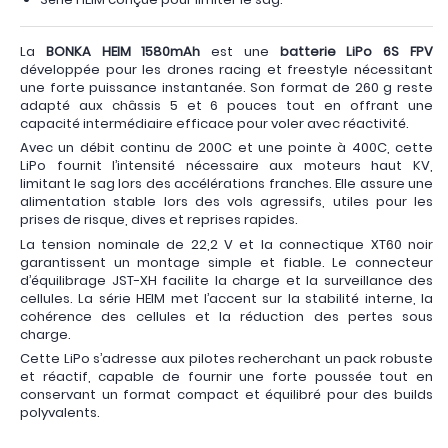
La
BONKA HEIM 1580mAh
est une
batterie LiPo 6S FPV
développée pour les drones racing et freestyle nécessitant
une forte puissance instantanée. Son format de 260 g reste
adapté aux châssis 5 et 6 pouces tout en offrant une
capacité intermédiaire efficace pour voler avec réactivité.
Avec un débit continu de 200C et une pointe à 400C, cette
LiPo fournit l’intensité nécessaire aux moteurs haut KV,
limitant le sag lors des accélérations franches. Elle assure une
alimentation stable lors des vols agressifs, utiles pour les
prises de risque, dives et reprises rapides.
La tension nominale de 22,2 V et la connectique XT60 noir
garantissent un montage simple et fiable. Le connecteur
d’équilibrage JST-XH facilite la charge et la surveillance des
cellules. La série HEIM met l’accent sur la stabilité interne, la
cohérence des cellules et la réduction des pertes sous
charge.
Cette LiPo s’adresse aux pilotes recherchant un pack robuste
et réactif, capable de fournir une forte poussée tout en
conservant un format compact et équilibré pour des builds
polyvalents.