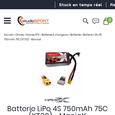
Stock en temps réel
Reve
0
Accueil
>
Drones
>
Drones FPV
>
Batteries & chargeurs
>
Batteries
>
Batterie LiPo 4S
750mAh 75C (XT30) - ManiaX
Batterie LiPo 4S 750mAh 75C