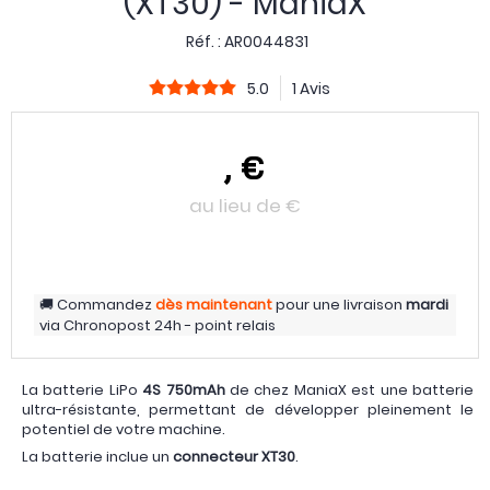
(XT30) - ManiaX
Réf. :
AR0044831
5.0
1 Avis
,
€
au lieu de
€
Commandez
dès maintenant
pour une livraison
mardi
via
Chronopost 24h - point relais
La batterie LiPo
4S 750mAh
de chez ManiaX est une batterie
ultra-résistante, permettant de développer pleinement le
potentiel de votre machine.
La batterie inclue un
connecteur XT30
.