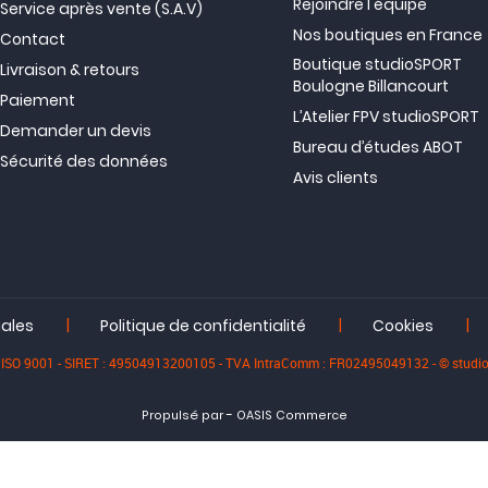
Rejoindre l'équipe
Service après vente (S.A.V)
Nos boutiques en France
Contact
Boutique studioSPORT
Livraison & retours
Boulogne Billancourt
Paiement
L’Atelier FPV studioSPORT
Demander un devis
Bureau d’études ABOT
Sécurité des données
Avis clients
|
|
|
gales
Politique de confidentialité
Cookies
iée ISO 9001 - SIRET : 49504913200105 - TVA IntraComm : FR02495049132 - © stu
-
Propulsé par
OASIS Commerce