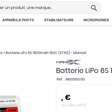
l
Revendeur DJI N°1 en France
L
APPAREILS PHOTO
STABILISATEURS
MICROPHONES
es
>
Batterie LiPo 6S 1800mAh 150C (XT60) - ManiaX
Batterie LiPo 6
Réf. :
AR0055030
,
€
au lieu de
€