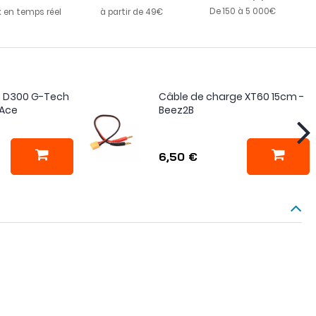
De 150 à 5 000€
k en temps réel
à partir de 49€
s D300 G-Tech
Câble de charge XT60 15cm -
 Ace
Beez2B
6,50 €