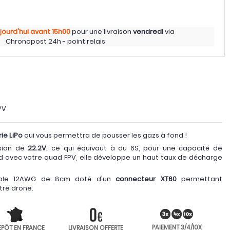
jourd'hui
avant 15h00
pour une livraison
vendredi
via
Chronopost 24h - point relais
PV
ie LiPo
qui vous permettra de pousser les gazs à fond !
sion de
22.2V
, ce qui équivaut à du 6S, pour une capacité de
urd avec votre quad FPV, elle développe un haut taux de décharge
câble 12AWG de 8cm doté d'un
connecteur XT60
permettant
otre drone.
PAIEMENT 3/4/10X
EPÔT EN FRANCE
LIVRAISON OFFERTE