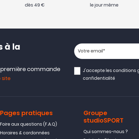
dès 49 €
le jour même
 à la
Votre adresse email
e première commande
J'accepte les
conditions 
 site
confidentialité
Pages pratiques
Groupe
studioSPORT
Foire aux questions (F.A.Q)
Qui sommes-nous ?
Horaires & cordonnées