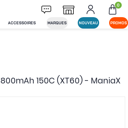
0
ivraison offerte dès 49€ d'achat
Expéditio
ACCESSOIRES
MARQUES
NOUVEAU
PROMOS
S 1800mAh 150C (XT60) - ManiaX