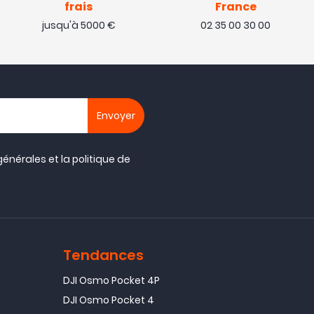
frais
France
jusqu'à 5000 €
02 35 00 30 00
générales
et la
politique de
Tendances
DJI Osmo Pocket 4P
DJI Osmo Pocket 4