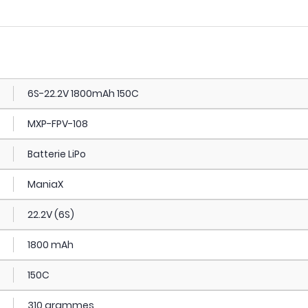
6S-22.2V 1800mAh 150C
MXP-FPV-108
Batterie LiPo
ManiaX
22.2V (6S)
1800 mAh
150C
310 grammes