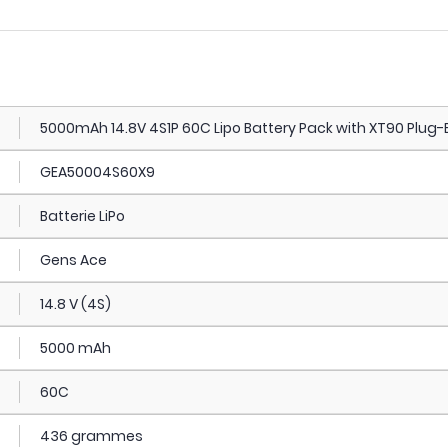
5000mAh 14.8V 4S1P 60C Lipo Battery Pack with XT90 Plug-
GEA50004S60X9
Batterie LiPo
Gens Ace
14.8 V (4S)
5000 mAh
60C
436 grammes