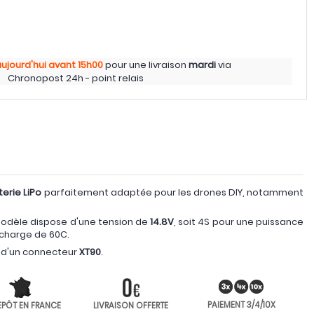
ujourd'hui
avant 15h00
pour une livraison
mardi
via
Chronopost 24h - point relais
terie LiPo
parfaitement adaptée pour les drones DIY, notamment
 modèle dispose d'une tension de
14.8V
, soit 4S pour une puissance
charge de 60C.
e d'un connecteur
XT90
.
PAIEMENT 3/4/10X
EPÔT EN FRANCE
LIVRAISON OFFERTE