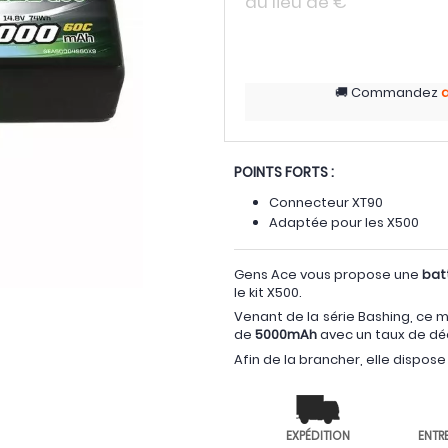
au lieu de
€
Commandez
a
POINTS FORTS :
Connecteur XT90
Adaptée pour les X500
Gens Ace vous propose une
bat
le kit X500.
Venant de la série Bashing, ce
de
5000mAh
avec un taux de dé
Afin de la brancher, elle dispos
EXPÉDITION
ENTR