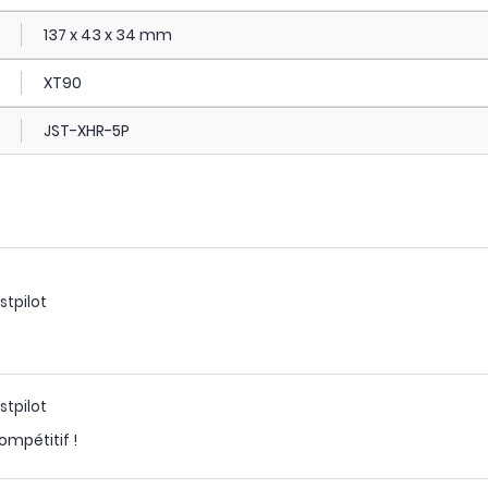
137 x 43 x 34 mm
XT90
JST-XHR-5P
stpilot
stpilot
ompétitif !