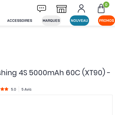
0
vraison offerte dès 49€ d'achat
Expéditio
ACCESSOIRES
MARQUES
NOUVEAU
PROMOS
ashing 4S 5000mAh 60C (XT90) -
5.0
5 Avis