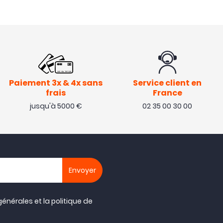
Paiement 3x & 4x sans
Service client en
frais
France
jusqu'à 5000 €
02 35 00 30 00
générales
et la
politique de