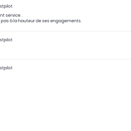
stpilot
nt service.
t pas à la hauteur de ses engagements.
stpilot
stpilot