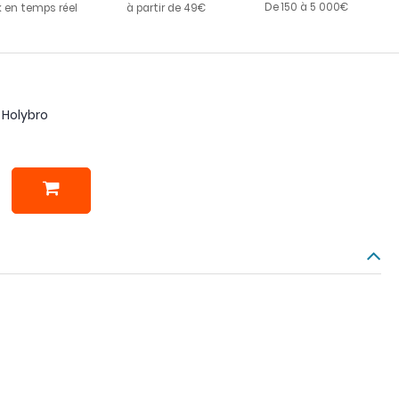
De 150 à 5 000€
k en temps réel
à partir de 49€
- Holybro