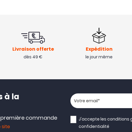
Livraison offerte
Expédition
dès 49 €
le jour même
 à la
Votre adresse email
e première commande
J'accepte les
conditions 
 site
confidentialité