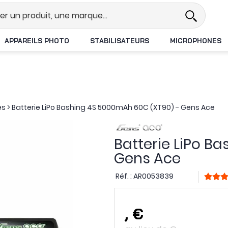
Revendeur DJI N°1 en France
Li
APPAREILS PHOTO
STABILISATEURS
MICROPHONES
es
>
Batterie LiPo Bashing 4S 5000mAh 60C (XT90) - Gens Ace
Batterie LiPo B
Gens Ace
Réf. :
AR0053839
,
€