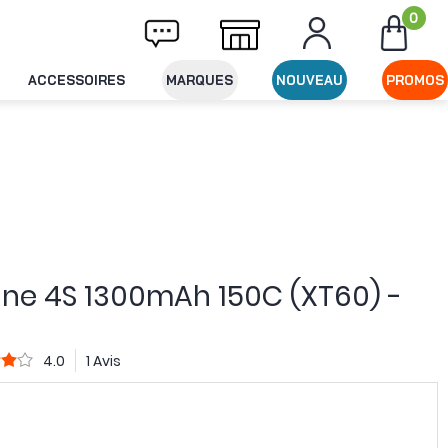
0
ivraison offerte dès 49€ d'achat
Expéditio
ACCESSOIRES
MARQUES
NOUVEAU
PROMOS
Line 4S 1300mAh 150C (XT60) -
4.0
1 Avis