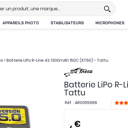
Revendeur DJI N°1 en France
L
APPAREILS PHOTO
STABILISATEURS
MICROPHONES
es
>
Batterie LiPo R-Line 4S 1300mAh 150C (XT60) - Tattu
Batterie LiPo R-
Tattu
Réf. :
AR0055966
,
€