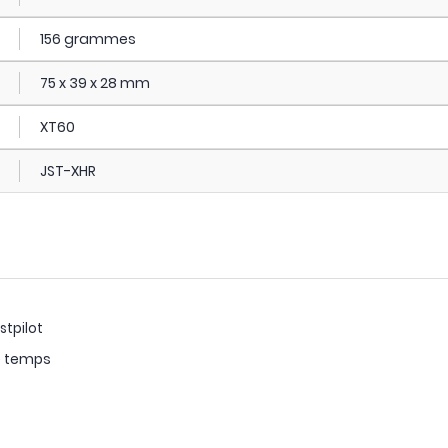
156 grammes
75 x 39 x 28 mm
XT60
JST-XHR
stpilot
le temps