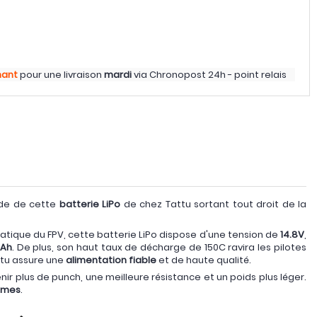
nant
pour une livraison
mardi
via
Chronopost 24h - point relais
ide de cette
batterie LiPo
de chez Tattu sortant tout droit de la
atique du FPV, cette batterie LiPo dispose d'une tension de
14.8V
,
mAh
. De plus, son haut taux de décharge de 150C ravira les pilotes
ttu assure une
alimentation fiable
et de haute qualité.
r plus de punch, une meilleure résistance et un poids plus léger.
mmes
.