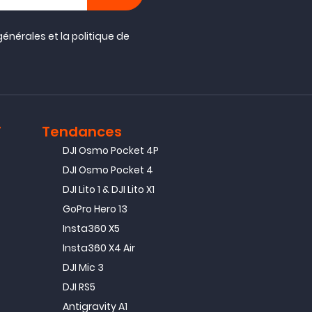
générales
et la
politique de
T
Tendances
DJI Osmo Pocket 4P
DJI Osmo Pocket 4
DJI Lito 1 & DJI Lito X1
GoPro Hero 13
Insta360 X5
Insta360 X4 Air
DJI Mic 3
DJI RS5
Antigravity A1