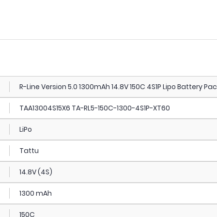
R-Line Version 5.0 1300mAh 14.8V 150C 4S1P Lipo Battery Pac
TAA13004S15X6 TA-RL5-150C-1300-4S1P-XT60
LiPo
Tattu
14.8V (4S)
1300 mAh
150C