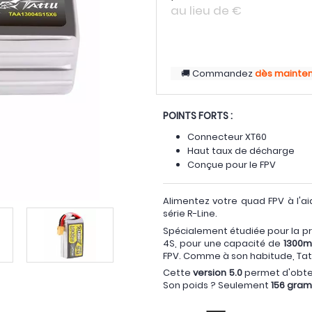
au lieu de
€
Commandez
dès mainte
POINTS FORTS :
Connecteur XT60
Haut taux de décharge
Conçue pour le FPV
Alimentez votre quad FPV à l'a
série R-Line.
Spécialement étudiée pour la pr
4S, pour une capacité de
1300
FPV. Comme à son habitude, Ta
Cette
version 5.0
permet d'obteni
Son poids ? Seulement
156 gra