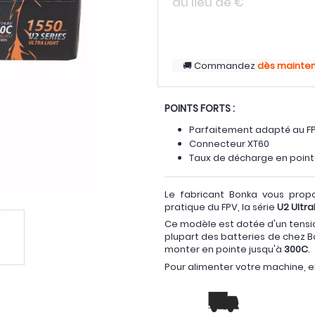
au lieu de
€
Commandez
dès mainte
POINTS FORTS :
Parfaitement adapté au F
Connecteur XT60
Taux de décharge en poin
Le fabricant Bonka vous pro
pratique du FPV, la série
U2 Ultra
Ce modèle est dotée d'un tensio
plupart des batteries de chez 
monter en pointe jusqu'à
300C
.
Pour alimenter votre machine, e