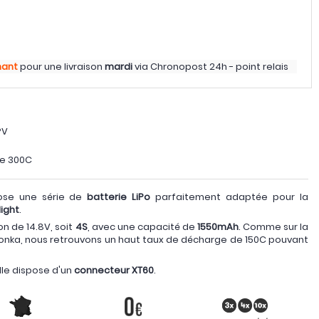
nant
pour une livraison
mardi
via
Chronopost 24h - point relais
PV
te 300C
pose une série de
batterie LiPo
parfaitement adaptée pour la
light
.
n de 14.8V, soit
4S
, avec une capacité de
1550mAh
. Comme sur la
Bonka, nous retrouvons un haut taux de décharge de 150C pouvant
lle dispose d'un
connecteur XT60
.