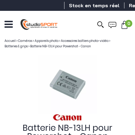
Stock en temps réel
Reve
0
Accueil
>
Caméras
>
Appareils photo
>
Accessoires boîtiers photo-vidéo
>
Batteries & grips
>
Batterie NB-13LH pour Powershot - Canon
Batterie NB-13LH pour