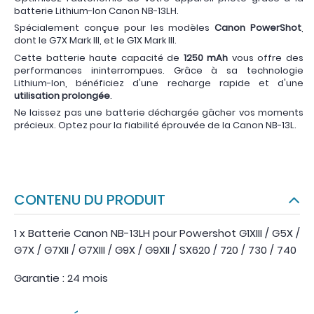
batterie Lithium-Ion Canon NB-13LH.
Spécialement conçue pour les modèles
Canon PowerShot
,
dont le G7X Mark III, et le G1X Mark III.
Cette batterie haute capacité de
1250 mAh
vous offre des
performances ininterrompues. Grâce à sa technologie
Lithium-Ion, bénéficiez d'une recharge rapide et d'une
utilisation prolongée
.
Ne laissez pas une batterie déchargée gâcher vos moments
précieux. Optez pour la fiabilité éprouvée de la Canon NB-13L.
CONTENU DU PRODUIT
1 x Batterie Canon NB-13LH pour Powershot G1XIII / G5X /
G7X / G7XII / G7XIII / G9X / G9XII / SX620 / 720 / 730 / 740
Garantie : 24 mois