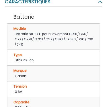
CARACTÉRISTIQUES
Batterie
Modèle
Batterie NB-13LH pour Powershot G1XIII / G5X /
G7X / G7XII / G7XIII / G9X / G9XII / SX620 / 720 / 730
/ 740
Type
Lithium-Ion
Marque
Canon
Tension
3.6V
Capacité