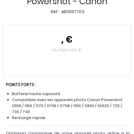
Powershot - Canon
Réf. :
AR0057703
,
€
au lieu de
€
POINTS FORTS :
Batterie haute capacité
Compatible avec les appareils photo Canon Powershot
G1XIII / G5X / G7X / G7XII / G7XIII / G9X / G9XII / SX620 / 720 /
730 / 740
Recharge rapide
Optimisez l'autonomie de votre appareil photo grâce à la