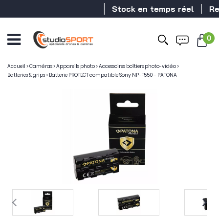
Stock en temps réel
Reven
0
Accueil
>
Caméras
>
Appareils photo
>
Accessoires boîtiers photo-vidéo
>
Batteries & grips
>
Batterie PROTECT compatible Sony NP-F550 - PATONA