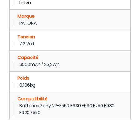
Li-Ion
Marque
PATONA
Tension
7,2 Volt
Capacité
3500mAh / 25,2Wh
Poids
0,106kg
Compatibilité
Batteries Sony NP-F550 F330 F530 F750 F930
F920 F550