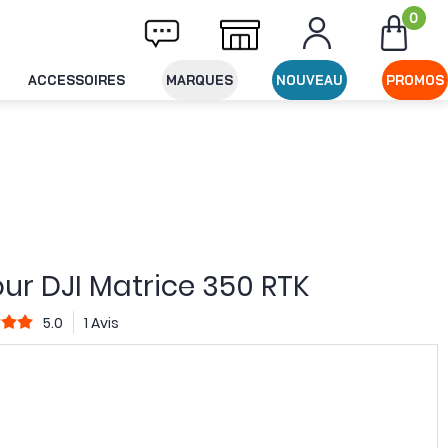
0
ivraison offerte dès 49€ d'achat
Expéditio
ACCESSOIRES
MARQUES
NOUVEAU
PROMOS
our DJI Matrice 350 RTK
5.0
1 Avis