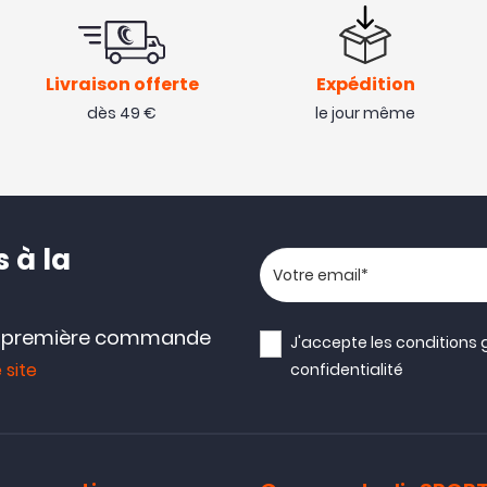
Livraison offerte
Expédition
dès 49 €
le jour même
 à la
Votre adresse email
e première commande
J'accepte les
conditions 
 site
confidentialité