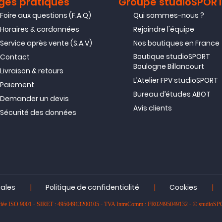
ges pratiques
Groupe studioSPOR
Foire aux questions (F.A.Q)
Qui sommes-nous ?
Horaires & cordonnées
Rejoindre l'équipe
Service après vente (S.A.V)
Nos boutiques en France
Boutique studioSPORT
Contact
Boulogne Billancourt
Livraison & retours
L’Atelier FPV studioSPORT
Paiement
Bureau d’études ABOT
Demander un devis
Avis clients
Sécurité des données
|
|
|
gales
Politique de confidentialité
Cookies
rtifiée ISO 9001 - SIRET : 49504913200105 - TVA IntraComm : FR02495049132 - © studioS