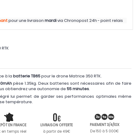
nant
pour une livraison
mardi
via
Chronopost 24h - point relais
0 RTK
ce à la
batterie TB65
pour le drone Matrice 350 RTK.
80mAh
pèse 1.35kg. Deux batteries sont nécessaires afin de faire
vous obtiendrez une autonomie de
55 minutes
.
tégré lui permet de garder ses performances optimales même
sse température.
PAIEMENT 3/4/10X
EPÔT EN FRANCE
LIVRAISON OFFERTE
De 150 à 5 000€
k en temps réel
à partir de 49€