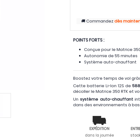
Commandez
dès mainte
POINTS FORTS :
Conçue pour le Matrice 35
Autonomie de 55 minutes
Système auto-chauffant
Boostez votre temps de vol grâ
Cette batterie Li-Ion 12S de
58
décoller le Matrice 350 RTK et 
Un
système auto-chauffant
in
dans des environnements à ba
EXPÉDITION
ENTR
dans la journée
stoc