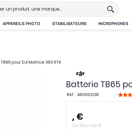
l
Revendeur DJI N°1 en France
L
APPAREILS PHOTO
STABILISATEURS
MICROPHONES
 TB65 pour DJI Matrice 350 RTK
Batterie TB65 p
Réf. :
AR0053218
,
€
au lieu de
€