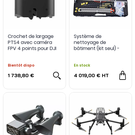
Crochet de largage
Système de
PTS4 avec caméra
nettoyage de
FPV 4 points pour DJI
bâtiment (kit seul) -
M300/M350/M400 -
Washdrone
JLIdrone
Bientôt dispo
En stock
1 738,80 €
4 019,00 €
HT