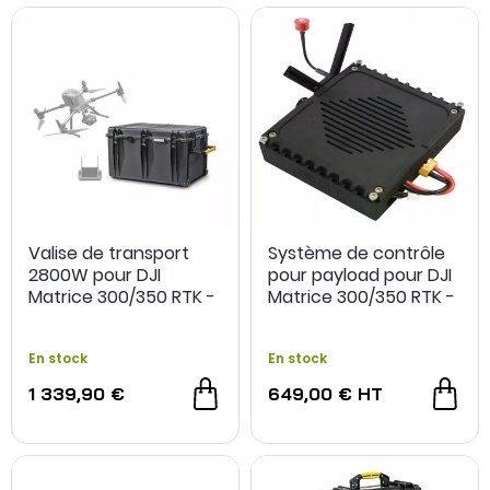
Le DJI Matrice 350 RTK propose des
fonctions intelligentes
de tracking comme le Waypoint, Cartographie, Oblique, Vol
linéaire, Suivi terrain, Oblique intelligente, PinPoint, Définir POI
et AI Spot-Check.
Retrouvez le drone et ses différents accessoires dans
cette catégorie.
Valise de transport
Système de contrôle
2800W pour DJI
pour payload pour DJI
Matrice 300/350 RTK -
Matrice 300/350 RTK -
HPRC
ABOT
En stock
En stock
1 339,90 €
649,00 €
HT