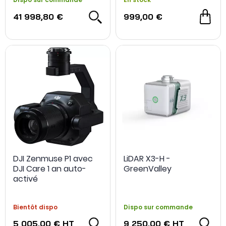
41 998,80 €
999,00 €
DJI Zenmuse P1 avec
LiDAR X3-H -
DJI Care 1 an auto-
GreenValley
activé
Bientôt dispo
Dispo sur commande
5 005,00 €
HT
9 250,00 €
HT