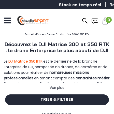
Stock en temps réel
Revendeur
0
Accueil
>
Drones
>
Drones DJI
>
Matrice 300 & 350 RTK
Découvrez le DJI Matrice 300 et 350 RTK
: le drone Enterprise le plus abouti de DJI
Le
DJI Matrice 350 RTK
est le dernier né de la branche
Enterprise de DJI, composée de drones, de caméras et de
solutions pour réaliser de
nombreuses missions
professionnelles
en tenant compte des
contraintes métier
.
De nombreuses applications sont possibles pour ce DJI
Voir plus
Matrice 350 RTK comme les domaines de l'inspection de
lignes à haute tension, de la surveillance de progression
TRIER & FILTRER
d'incendies mais aussi de la sécurité aux personnes
(secours etc ..). DJI propose un tout
nouveau modèle
complémentaire
ainsi qu'une gamme de nouvelles