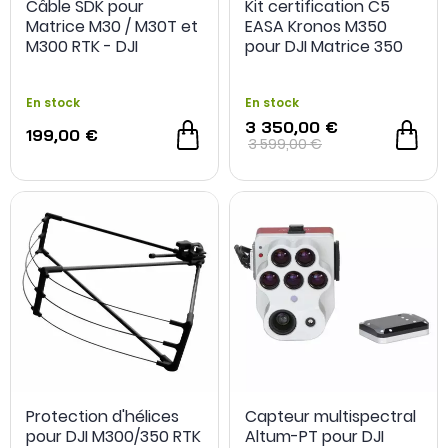
Câble SDK pour
Kit certification C5
Matrice M30 / M30T et
EASA Kronos M350
M300 RTK - DJI
pour DJI Matrice 350
RTK - Dronavia
En stock
En stock
3 350,00 €
-20 %
199,00 €
3 599,00 €
Protection d'hélices
Capteur multispectral
pour DJI M300/350 RTK
Altum-PT pour DJI