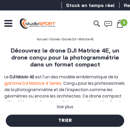
Stock en temps réel
Revende
0
Accueil
>
Drones
>
Drones DJI
>
Matrice 4E
Découvrez le drone DJI Matrice 4E, un
drone conçu pour la photogrammétrie
dans un format compact
Le
DJI Mavic 4E
est l'un des modèle emblématique de la
gamme DJI Matrice 4 Series
. Conçu pour les professionnels
de la photogrammétrie et de l'inspection comme les
géomètres ou encore les architectes. Ce drone compact
offre pléthore de fonctionnalités qui améliorent les flux de
Voir plus
travail des ces professionnels.
La force du
DJI Mavic 4E Enterprise
, c'est sa caméra
TRIER
composée de 4 capteurs :