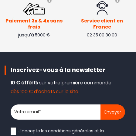
Paiement 3x & 4x sans
Service client en
frais
France
jusqu'à 5000 €
02 35 00 30 00
Inscrivez-vous à la newsletter
10 € offerts
sur votre première commande
dès 100 € d’achats sur le site
Votre adresse email
J'accepte les
conditions générales
et la