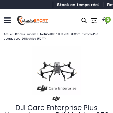
Stock en temps réel
Reve
0
Accueil
>
Drones
>
Drones DJI
>
Matrice 300 & 350 RTK
>
DJI Care Enterprise Plus
Upgrade pour DJI Matrice 350 RTK
DJI Care Enterprise Plus