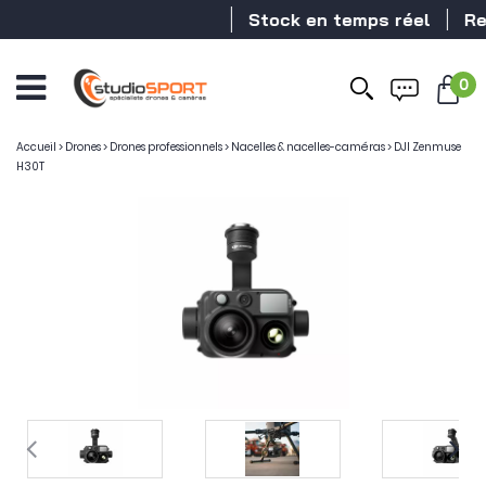
Stock en temps réel
Reven
0
Accueil
>
Drones
>
Drones professionnels
>
Nacelles & nacelles-caméras
>
DJI Zenmuse
H30T