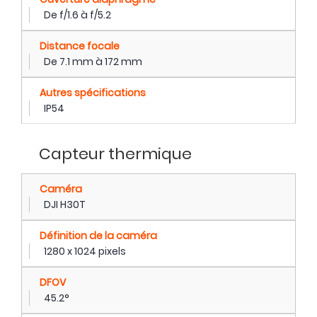
De f/1.6 à f/5.2
Distance focale
De 7.1 mm à 172 mm
Autres spécifications
IP54
Capteur thermique
Caméra
DJI H30T
Définition de la caméra
1280 x 1024 pixels
DFOV
45.2°