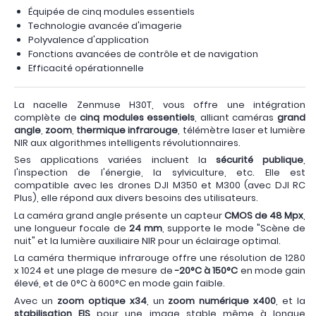
Équipée de cinq modules essentiels
Technologie avancée d'imagerie
Polyvalence d'application
Fonctions avancées de contrôle et de navigation
Efficacité opérationnelle
La nacelle Zenmuse H30T, vous offre une intégration
complète de
cinq modules essentiels
, alliant caméras
grand
angle
,
zoom
,
thermique infrarouge
, télémètre laser et lumière
NIR aux algorithmes intelligents révolutionnaires.
Ses applications variées incluent la
sécurité publique
,
l'inspection de l'énergie, la sylviculture, etc. Elle est
compatible avec les drones DJI M350 et M300 (avec DJI RC
Plus), elle répond aux divers besoins des utilisateurs.
La caméra grand angle présente un capteur
CMOS de 48 Mpx
,
une longueur focale de
24 mm
, supporte le mode "Scène de
nuit" et la lumière auxiliaire NIR pour un éclairage optimal.
La caméra thermique infrarouge offre une résolution de 1280
x 1024 et une plage de mesure de
-20°C à 150°C
en mode gain
élevé, et de 0°C à 600°C en mode gain faible.
Avec un
zoom optique x34
, un
zoom numérique x400
, et la
stabilisation EIS
pour une image stable même à longue