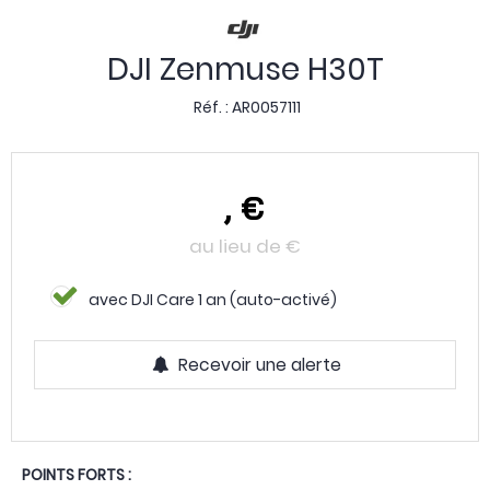
DJI Zenmuse H30T
Réf. :
AR0057111
,
€
au lieu de
€
avec DJI Care 1 an (auto-activé)
Recevoir une alerte
POINTS FORTS :