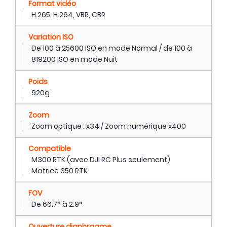
Format vidéo
H.265, H.264, VBR, CBR
Variation ISO
De 100 à 25600 ISO en mode Normal / de 100 à
819200 ISO en mode Nuit
Poids
920g
Zoom
Zoom optique : x34 / Zoom numérique x400
Compatible
M300 RTK (avec DJI RC Plus seulement)
Matrice 350 RTK
FOV
De 66.7° à 2.9°
Ouverture diaphragme