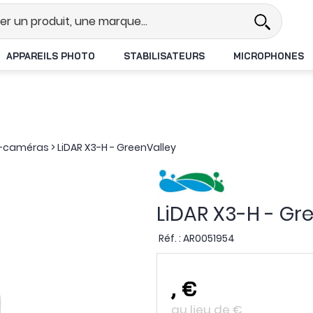
Revendeur DJI N°1 en France
Livra
APPAREILS PHOTO
STABILISATEURS
MICROPHONES
es-caméras
>
LiDAR X3-H - GreenValley
LiDAR X3-H - Gr
Réf. :
AR0051954
,
€
au lieu de
€