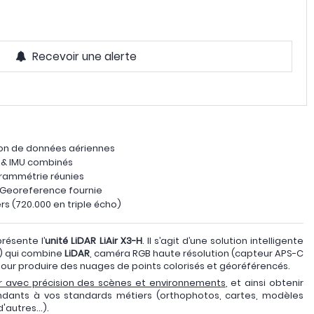
Recevoir une alerte
tion de données aériennes
S & IMU combinés
rammétrie réunies
 LiGeoreference fournie
rs (720.000 en triple écho)
résente l’
unité LiDAR LiAir X3-H
. Il s’agit d’une solution intelligente
m) qui combine
LiDAR
, caméra RGB haute résolution (capteur APS-C
our produire des nuages de points colorisés et géoréférencés.
r avec précision des scènes et environnements
, et ainsi obtenir
ondants à vos standards métiers (orthophotos, cartes, modèles
d'autres…).