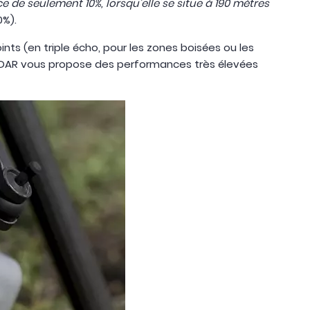
e de seulement 10%, lorsqu’elle se situe à 190 mètres
0%).
oints (en triple écho, pour les zones boisées ou les
e LiDAR vous propose des performances très élevées