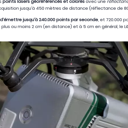
es
points lasers géoréférencés et colorés
avec une
réflectanc
’acquisition jusqu’à 450 mètres de distance (réflectance de 8
le d’émettre jusqu’à 240.000 points par seconde
, et 720.000 p
s à plus ou moins 2 cm (en distance) et à 5 cm en général, l