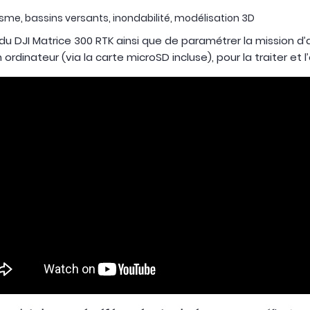
nisme, bassins versants, inondabilité, modélisation 3D
ol du DJI Matrice 300 RTK ainsi que de paramétrer la mission d’a
 ordinateur (via la carte microSD incluse), pour la traiter et