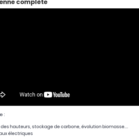
rienne complète
e :
des hauteurs, stockage de carbone, évolution biomasse….
aux électriques