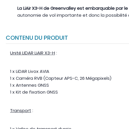
La LiAir X3-H de Greenvalley est embarquable par le
autonomie de vol importante et donc la possibilité d
CONTENU DU PRODUIT
Unité LIDAR LiAIR X3-H
:
1 x LiDAR Livox AVIA
1 x Caméra RVB (Capteur APS-C, 26 Mégapixels)
1 x Antennes GNSS
1 x Kit de fixation GNSS
Transport
:
1 x Valise de transport durcie