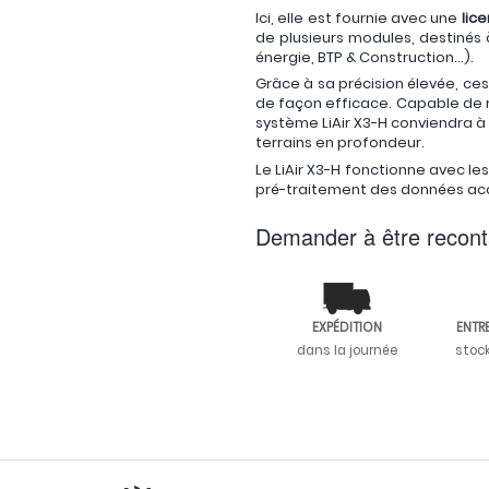
Ici, elle est fournie avec une
lic
de plusieurs modules, destinés à
énergie, BTP & Construction...).
Grâce à sa précision élevée, ce
de façon efficace. Capable de r
système LiAir X3-H conviendra à 
terrains en profondeur.
Le LiAir X3-H fonctionne avec l
pré-traitement des données acq
Demander à être recont
EXPÉDITION
ENTR
dans la journée
stoc