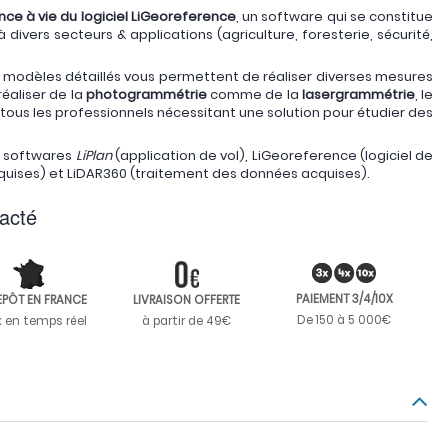
ence à vie du logiciel LiGeoreference
, un software qui se constitue
 divers secteurs & applications (agriculture, foresterie, sécurité,
s modèles détaillés vous permettent de réaliser diverses mesures
éaliser de la
photogrammétrie
comme de la
lasergrammétrie
, le
tous les professionnels nécessitant une solution pour étudier des
es softwares
LiPlan
(application de vol), LiGeoreference (logiciel de
uises) et LiDAR360 (traitement des données acquises).
acté
PAIEMENT 3/4/10X
EPÔT EN FRANCE
LIVRAISON OFFERTE
De 150 à 5 000€
k en temps réel
à partir de 49€