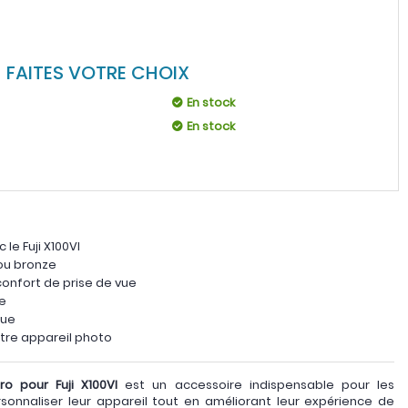
FAITES VOTRE CHOIX
En stock
En stock
le Fuji X100VI
 ou bronze
 confort de prise de vue
de
que
otre appareil photo
o pour Fuji X100VI
est un accessoire indispensable pour les
onnaliser leur appareil tout en améliorant leur expérience de