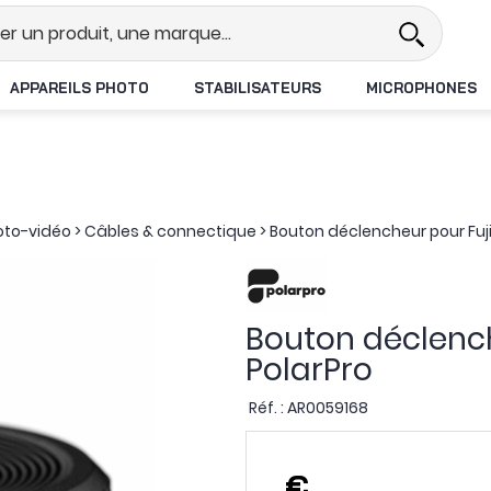
el
Revendeur DJI N°1 en France
APPAREILS PHOTO
STABILISATEURS
MICROPHONES
oto-vidéo
>
Câbles & connectique
>
Bouton déclencheur pour Fujif
Bouton déclench
PolarPro
Réf. :
AR0059168
,
€