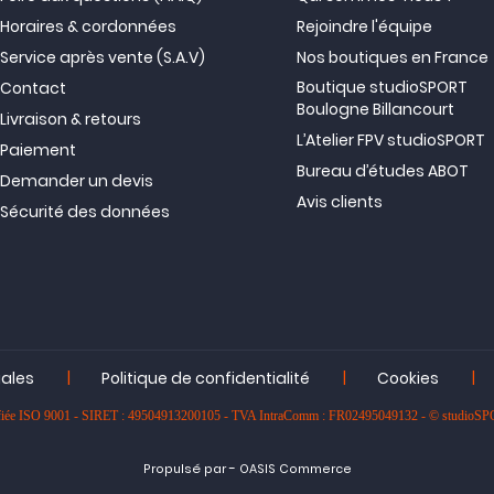
Horaires & cordonnées
Rejoindre l'équipe
Service après vente (S.A.V)
Nos boutiques en France
Boutique studioSPORT
Contact
Boulogne Billancourt
Livraison & retours
L’Atelier FPV studioSPORT
Paiement
Bureau d’études ABOT
Demander un devis
Avis clients
Sécurité des données
|
|
|
gales
Politique de confidentialité
Cookies
rtifiée ISO 9001 - SIRET : 49504913200105 - TVA IntraComm : FR02495049132 - © studioS
-
Propulsé par
OASIS Commerce