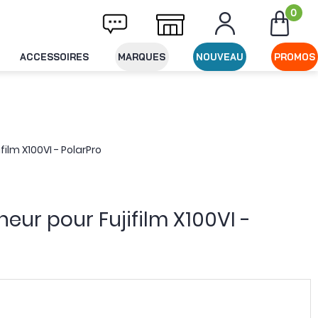
0
Livraison offerte dès 49€ d'achat
Expéditi
ACCESSOIRES
MARQUES
NOUVEAU
PROMOS
ilm X100VI - PolarPro
eur pour Fujifilm X100VI -