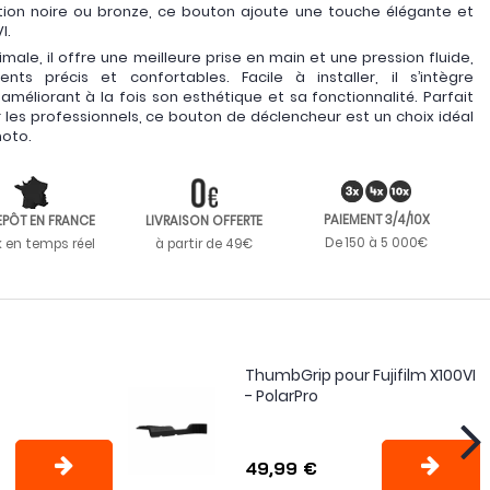
nition noire ou bronze, ce bouton ajoute une touche élégante et
I.
le, il offre une meilleure prise en main et une pression fluide,
ts précis et confortables. Facile à installer, il s’intègre
améliorant à la fois son esthétique et sa fonctionnalité. Parfait
es professionnels, ce bouton de déclencheur est un choix idéal
hoto.
PAIEMENT 3/4/10X
EPÔT EN FRANCE
LIVRAISON OFFERTE
De 150 à 5 000€
k en temps réel
à partir de 49€
ThumbGrip pour Fujifilm X100VI
- PolarPro
49,99 €