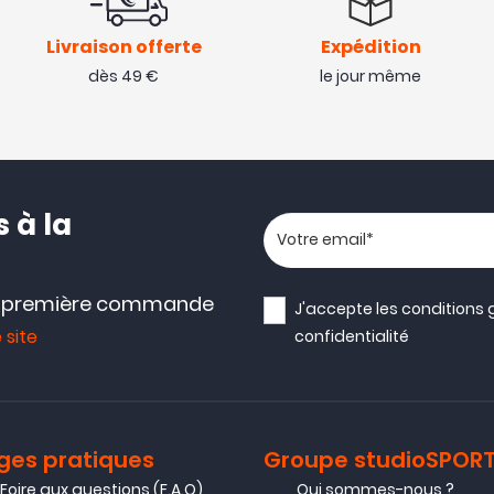
Livraison offerte
Expédition
dès 49 €
le jour même
 à la
Votre adresse email
e première commande
J'accepte les
conditions 
 site
confidentialité
ges pratiques
Groupe studioSPOR
Foire aux questions (F.A.Q)
Qui sommes-nous ?