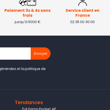
Paiement 3x & 4x sans
Service client en
frais
France
jusqu'à 5000 €
02 35 00 30 00
générales
et la
politique de
T
Tendances
DJI Osmo Pocket 4P