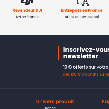
Revendeur DJI
Entrepôts en France
N°1 en France
stock en temps réel
Inscrivez-vous
newsletter
10 € offerts
sur votr
dès 100 € d’achats sur le
Univers produit
Pa
Drones