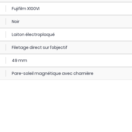
Fujifilm X100VI
Noir
Laiton électroplaqué
Filetage direct sur l’objectif
49 mm
Pare-soleil magnétique avec charnière