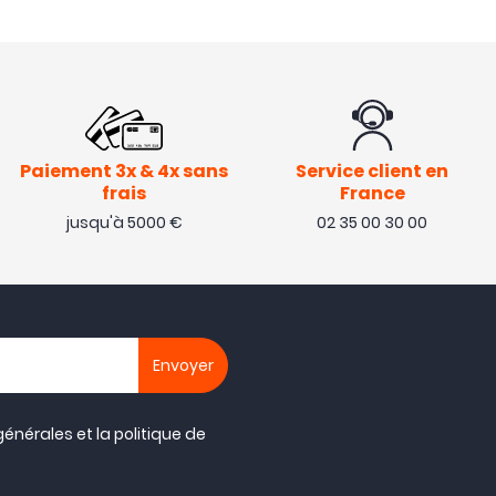
Paiement 3x & 4x sans
Service client en
frais
France
jusqu'à 5000 €
02 35 00 30 00
générales
et la
politique de