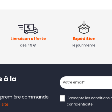
Livraison offerte
Expédition
dès 49 €
le jour même
 à la
Votre adresse email
e première commande
J'accepte les
conditions 
 site
confidentialité