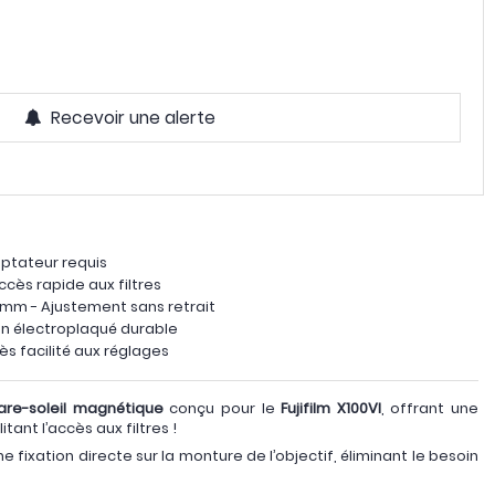
Recevoir une alerte
aptateur requis
ccès rapide aux filtres
9mm - Ajustement sans retrait
on électroplaqué durable
s facilité aux réglages
are-soleil magnétique
conçu pour le
Fujifilm X100VI
, offrant une
itant l’accès aux filtres !
 fixation directe sur la monture de l’objectif, éliminant le besoin