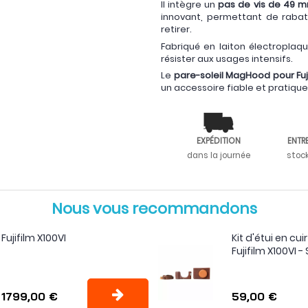
Il intègre un
pas de vis de 49 
innovant, permettant de rabatt
retirer.
Fabriqué en laiton électroplaqu
résister aux usages intensifs.
Le
pare-soleil MagHood pour Fuji
un accessoire fiable et pratique
EXPÉDITION
ENTR
dans la journée
stoc
Nous vous recommandons
Fujifilm X100VI
Kit d'étui en cu
Fujifilm X100VI -
1799,00 €
59,00 €