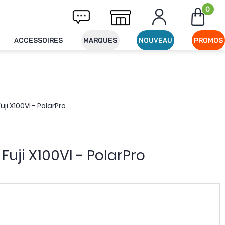
0
ivraison offerte dès 49€ d'achat
Expéditi
ACCESSOIRES
MARQUES
NOUVEAU
PROMOS
uji X100VI - PolarPro
Fuji X100VI - PolarPro