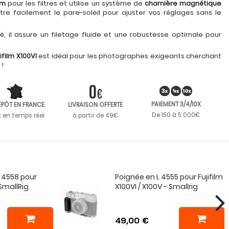
mm
pour les filtres et utilise un système de
charnière magnétique
re facilement le pare-soleil pour ajuster vos réglages sans le
é, il assure un filetage fluide et une robustesse optimale pour
film X100VI
est idéal pour les photographes exigeants cherchant
 !
PAIEMENT 3/4/10X
EPÔT EN FRANCE
LIVRAISON OFFERTE
De 150 à 5 000€
k en temps réel
à partir de 49€
ir 4558 pour
Poignée en L 4555 pour Fujifilm
 SmallRig
X100VI / X100V - Smallrig
49,00 €