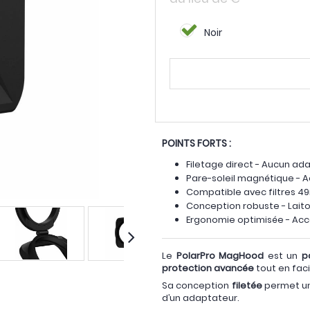
Noir
POINTS FORTS :
Filetage direct - Aucun ad
Pare-soleil magnétique - A
Compatible avec filtres 4
Conception robuste - Lait
Ergonomie optimisée - Accè
Le
PolarPro MagHood
est un
p
protection avancée
tout en facil
Sa conception
filetée
permet une
d’un adaptateur.