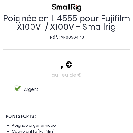
Poignée en L 4555 pour Fujifilm
X100VI / X100V - Smallrig
Réf. :
AR0056473
,
€
au lieu de
€
Argent
POINTS FORTS :
Poignée ergonomique
Cache griffe "Fujifilm"