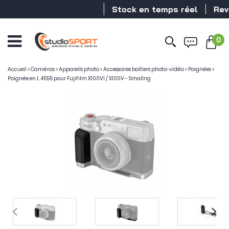
Stock en temps réel
Reven
0
Accueil
>
Caméras
>
Appareils photo
>
Accessoires boîtiers photo-vidéo
>
Poignées
>
Poignée en L 4555 pour Fujifilm X100VI / X100V - Smallrig