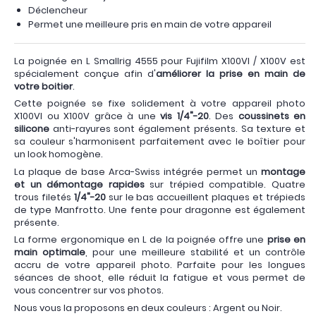
Déclencheur
Permet une meilleure pris en main de votre appareil
La poignée en L Smallrig 4555 pour Fujifilm X100VI / X100V est
spécialement conçue afin d'
améliorer la prise en main de
votre boitier
.
Cette poignée se fixe solidement à votre appareil photo
X100VI ou X100V grâce à une
vis 1/4"-20
. Des
coussinets en
silicone
anti-rayures sont également présents. Sa texture et
sa couleur s'harmonisent parfaitement avec le boîtier pour
un look homogène.
La plaque de base Arca-Swiss intégrée permet un
montage
et un démontage rapides
sur trépied compatible. Quatre
trous filetés
1/4"-20
sur le bas accueillent plaques et trépieds
de type Manfrotto. Une fente pour dragonne est également
présente.
La forme ergonomique en L de la poignée offre une
prise en
main optimale
, pour une meilleure stabilité et un contrôle
accru de votre appareil photo. Parfaite pour les longues
séances de shoot, elle réduit la fatigue et vous permet de
vous concentrer sur vos photos.
Nous vous la proposons en deux couleurs : Argent ou Noir.