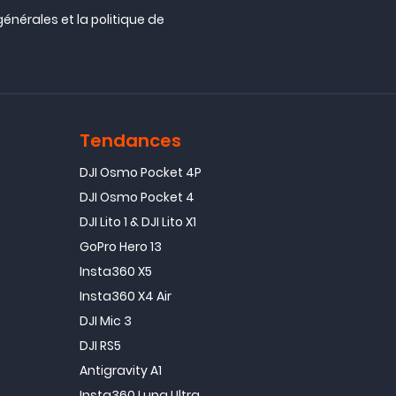
générales
et la
politique de
Tendances
DJI Osmo Pocket 4P
DJI Osmo Pocket 4
DJI Lito 1 & DJI Lito X1
GoPro Hero 13
Insta360 X5
Insta360 X4 Air
DJI Mic 3
DJI RS5
Antigravity A1
Insta360 Luna Ultra