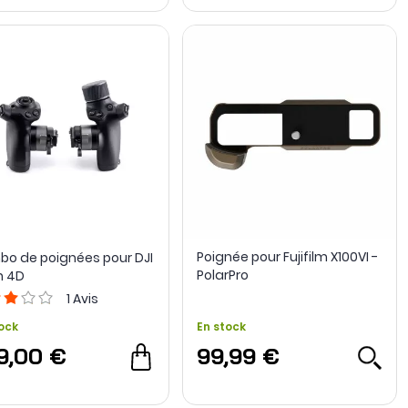
Poignée pour Fujifilm X100VI -
o de poignées pour DJI
PolarPro
n 4D
1
Avis
ock
En stock
9,00 €
99,99 €