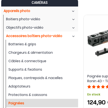
CAMÉRAS
Certaines poignées intègrent également des fonctions de co
Appareils photo
poignée, notamment pour le vlog, les cages pour smartphon
dans des ensembles modulaires plus étendus.
Boitiers photo-vidéo
Grips compacts, poignées universelles, modèles de contrôl
Objectifs photo-vidéo
manipulation du matériel pendant la prise de vue.
Accessoires boîtiers photo-vidéo
Batteries & grips
Chargeurs & alimentation
Câbles & connectique
Supports & fixations
Poignée supé
Plaques, contrepoids & nacelles
Ronin 4D - Ti
Adaptateurs
Protections & caissons
En stock
124,90
Poignées