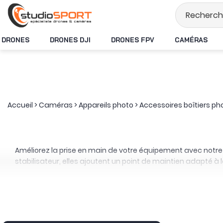
Stock en temps réel
DRONES
DRONES DJI
DRONES FPV
CAMÉRAS
Accueil
>
Caméras
>
Appareils photo
>
Accessoires boîtiers ph
Améliorez la prise en main de votre équipement avec notre
stabilisateur, elles ajoutent un point de maintien adapté à 
Poignées supérieures, latérales ou en L permettent de porter,
d’une caméra en contre-plongée, tandis que les poignées la
Les
poignées en L pour boîtiers hybrides
prolongent la forme 
dédiées aux Nikon Z fc et Zf, Fujifilm X-T5, X-T50 et X100VI,
sensations différentes.