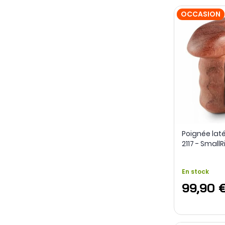
OCCASION
Poignée laté
2117 - SmallR
Occasion
En stock
99,90 