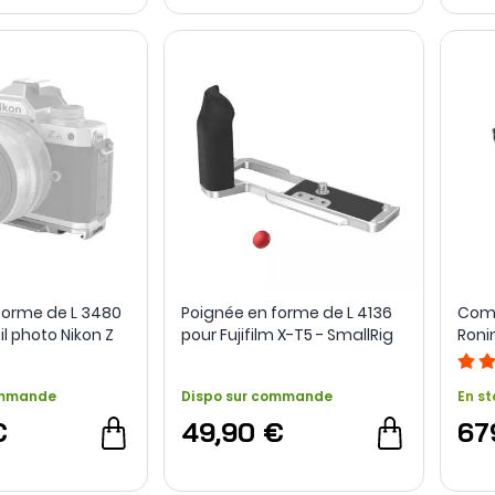
forme de L 3480
Poignée en forme de L 4136
Comb
l photo Nikon Z
pour Fujifilm X-T5 - SmallRig
Roni
g
ommande
Dispo sur commande
En st
€
49,90 €
67