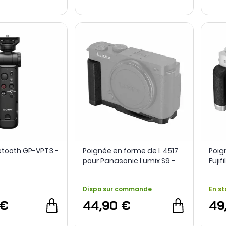
etooth GP-VPT3 -
Poignée en forme de L 4517
Poig
pour Panasonic Lumix S9 -
Fujif
SmallRig
Smal
Dispo sur commande
En st
 €
44,90 €
49