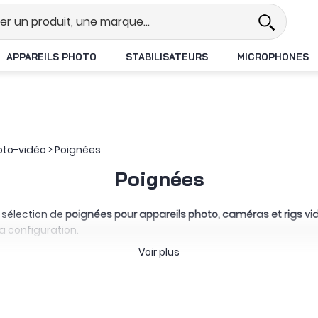
Revendeur DJI N°1 en France
Li
APPAREILS PHOTO
STABILISATEURS
MICROPHONES
oto-vidéo
>
Poignées
Poignées
 sélection de
poignées pour appareils photo, caméras et rigs vi
la configuration.
 orienter et contrôler le matériel depuis différentes positions.
L
Voir plus
térales complètent les cages et rigs avec une prise à droite o
de l’appareil afin d’offrir une surface de préhension plus ma
 ainsi qu’au Panasonic Lumix S9. Silicone, bois ou revêtement syn