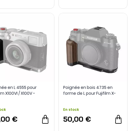
née en L 4555 pour
Poignée en bois 4735 en
ilm X100VI / X100V -
forme de L pour Fujifilm X-
lrig
T50 - SmallRig
ock
En stock
,00 €
50,00 €