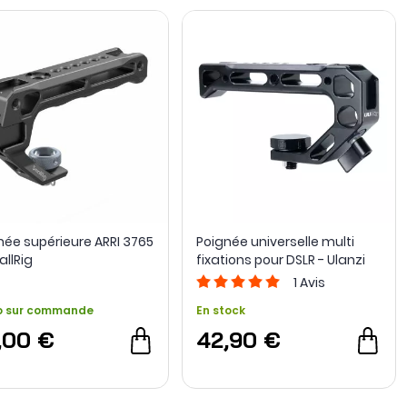
née supérieure ARRI 3765
Poignée universelle multi
allRig
fixations pour DSLR - Ulanzi
1
Avis
o sur commande
En stock
,00 €
42,90 €