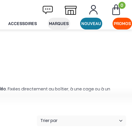
0
vraison offerte dès 49€ d'achat
Expédition
ACCESSOIRES
MARQUES
NOUVEAU
PROMOS
déo
. Fixées directement au boîtier, à une cage ou à un
es modèles supérieurs facilitent notamment le maintien
u à gauche.
rquée. studioSPORT a notamment proposé des versions
Trier par
thétique donnent à ces accessoires des finitions et des