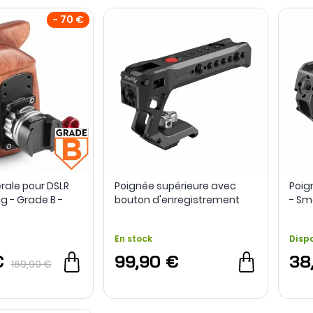
- 70 €
rale pour DSLR
Poignée supérieure avec
Poig
ig - Grade B -
bouton d'enregistrement
- Sm
3322 - SmallRig
En stock
Disp
€
99,90 €
38
169,90 €