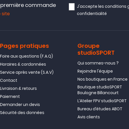
e première commande
J'accepte les
conditions 
 site
confidentialité
Pages pratiques
Groupe
studioSPORT
Foire aux questions (F.A.Q)
Qui sommes-nous ?
Horaires & cordonnées
Rejoindre l'équipe
Service après vente (S.A.V)
Nos boutiques en France
Contact
Boutique studioSPORT
Livraison & retours
Boulogne Billancourt
Paiement
L’Atelier FPV studioSPORT
Demander un devis
Bureau d’études ABOT
Sécurité des données
Avis clients