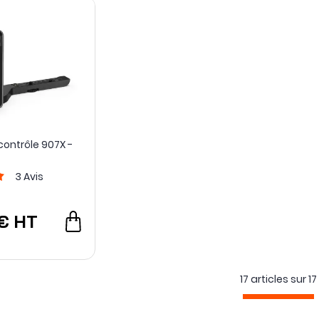
contrôle 907X -
3
Avis
 €
HT
17 articles sur
17