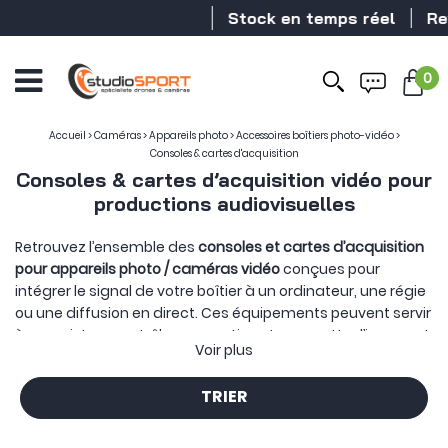
Stock en temps réel
Reve
0
Accueil
>
Caméras
>
Appareils photo
>
Accessoires boîtiers photo-vidéo
>
Consoles & cartes d'acquisition
Consoles & cartes d’acquisition vidéo pour
productions audiovisuelles
Retrouvez l’ensemble des
consoles et cartes d’acquisition
pour appareils photo / caméras vidéo
conçues pour
intégrer le signal de votre boîtier à un ordinateur, une régie
ou une diffusion en direct. Ces équipements peuvent servir
à enregistrer, contrôler, convertir ou transmettre l’image et
Voir plus
le son au sein d’une production vidéo.
Une
carte d’acquisition vidéo
récupère généralement le
TRIER
signal HDMI ou SDI d’une caméra afin de le rendre
exploitable par un logiciel de streaming, d’enregistrement