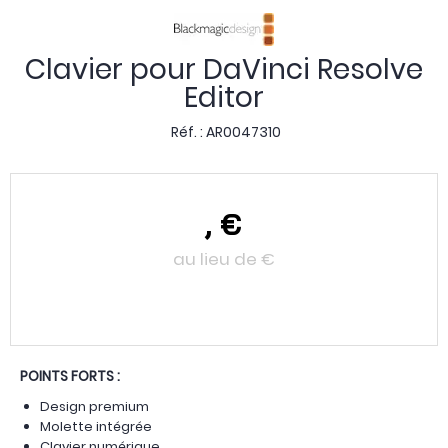
Clavier pour DaVinci Resolve
Editor
Réf. :
AR0047310
,
€
au lieu de
€
POINTS FORTS :
Design premium
Molette intégrée
Clavier numérique