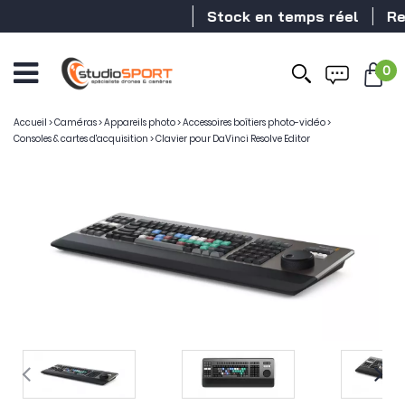
Stock en temps réel
Reve
0
Accueil
>
Caméras
>
Appareils photo
>
Accessoires boîtiers photo-vidéo
>
Consoles & cartes d'acquisition
>
Clavier pour DaVinci Resolve Editor