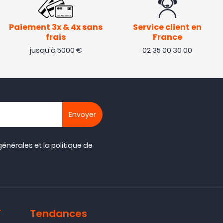
Paiement 3x & 4x sans
Service client en
frais
France
jusqu'à 5000 €
02 35 00 30 00
générales
et la
politique de
T
Tendances