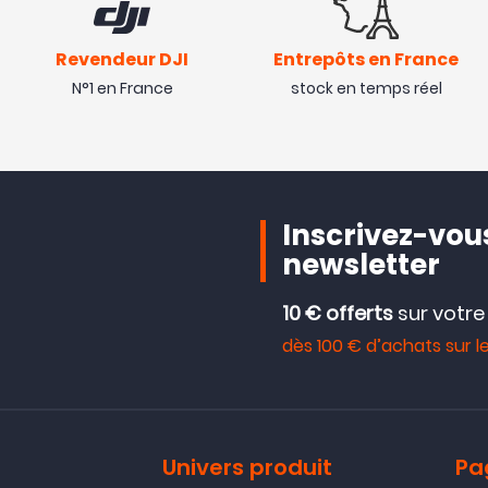
Revendeur DJI
Entrepôts en France
N°1 en France
stock en temps réel
Inscrivez-vous
newsletter
10 € offerts
sur votr
dès 100 € d’achats sur le
Univers produit
Pa