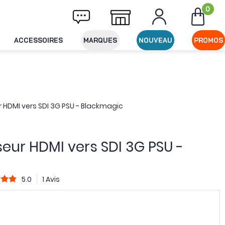
0
ivraison offerte dès 49€ d'achat
Expéditio
ACCESSOIRES
MARQUES
NOUVEAU
PROMOS
r HDMI vers SDI 3G PSU - Blackmagic
seur HDMI vers SDI 3G PSU -
5.0
1 Avis