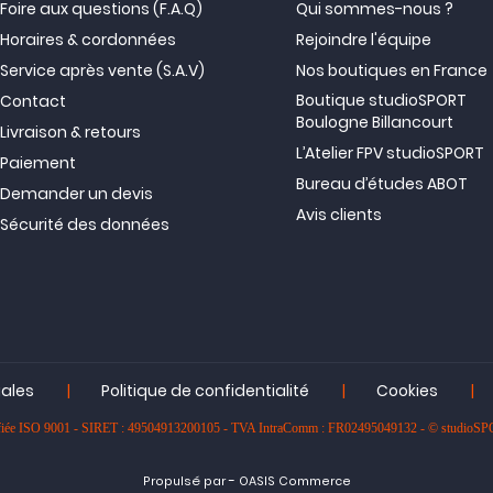
Foire aux questions (F.A.Q)
Qui sommes-nous ?
Horaires & cordonnées
Rejoindre l'équipe
Service après vente (S.A.V)
Nos boutiques en France
Boutique studioSPORT
Contact
Boulogne Billancourt
Livraison & retours
L’Atelier FPV studioSPORT
Paiement
Bureau d’études ABOT
Demander un devis
Avis clients
Sécurité des données
|
|
|
gales
Politique de confidentialité
Cookies
rtifiée ISO 9001 - SIRET : 49504913200105 - TVA IntraComm : FR02495049132 - © studioS
-
Propulsé par
OASIS Commerce