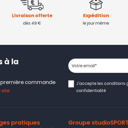
Livraison offerte
Expédition
dès 49 €
le jour même
 à la
Votre adresse email
e première commande
J'accepte les
conditions 
 site
confidentialité
ges pratiques
Groupe studioSPOR