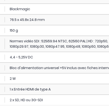
Blackmagic
76.5 x 45.8x 24.8 mm
150 g
Normes vidéo SDI : 525i59.94 NTSC, 625i50 PAL | HD : 720p5
1080p29.97, 1080p30, 1080p47.95, 1080p48, 1080p50, 1080p59
4,4 - 5,25V DC
Bloc d'alimentation universel +5V inclus avec fiches inte
2 W
1 x Entrée HDMI de type A
2 x SD, HD ou 3G-SDI