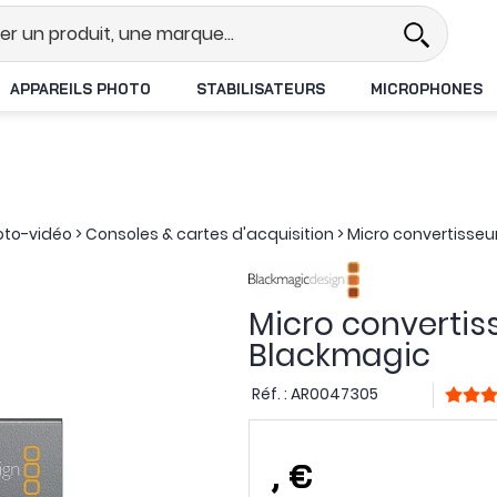
l
Revendeur DJI N°1 en France
L
APPAREILS PHOTO
STABILISATEURS
MICROPHONES
oto-vidéo
>
Consoles & cartes d'acquisition
>
Micro convertisseu
Micro convertis
Blackmagic
Réf. :
AR0047305
,
€