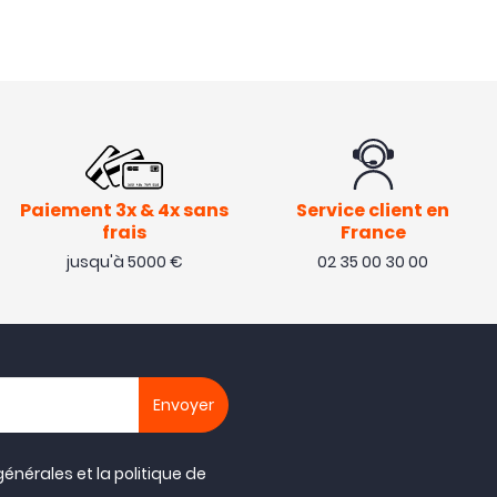
Paiement 3x & 4x sans
Service client en
frais
France
jusqu'à 5000 €
02 35 00 30 00
générales
et la
politique de