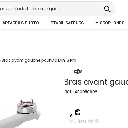
el
Revendeur DJI N°1 en France
APPAREILS PHOTO
STABILISATEURS
MICROPHONES
>
Bras avant gauche pour DJI Mini 3 Pro
Bras avant gauc
Réf. :
AR0050908
,
€
au lieu de
€