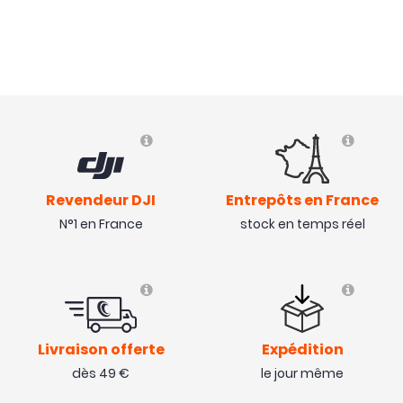
Avis collecté par Trustpilot
Liaison du PH 2.0 au BT 2.0.
( 15/01/20 )
Revendeur DJI
Entrepôts en France
N°1 en France
stock en temps réel
Livraison offerte
Expédition
dès 49 €
le jour même