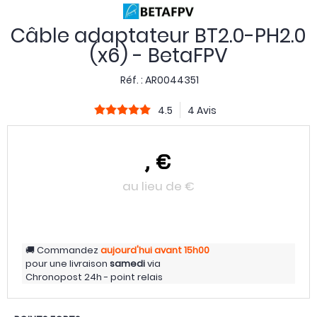
Câble adaptateur BT2.0-PH2.0
(x6) - BetaFPV
Réf. :
AR0044351
4.5
4 Avis
,
€
au lieu de
€
Commandez
aujourd'hui
avant 15h00
pour une livraison
samedi
via
Chronopost 24h - point relais