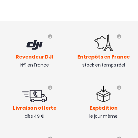
( 23/04/23 )
Avis collecté par Trustpilot
Pas encore reçu; J'habite en Martinique.
( 06/03/23 )
Revendeur DJI
Entrepôts en France
Réponse de studioSPORT,
le 09/03/23
N°1 en France
stock en temps réel
Bonjour,
Notre service Après-Vente tente de vous joindre
pour vous aider, n'hésitez pas à nous rappeler au
02.35.00.30.00
Bonne journée.
Livraison offerte
Expédition
dès 49 €
le jour même
Avis collecté par Trustpilot