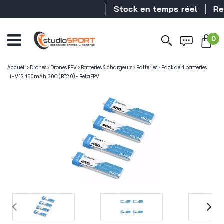
Stock en temps réel
Reven
0
Accueil
>
Drones
>
Drones FPV
>
Batteries & chargeurs
>
Batteries
>
Pack de 4 batteries
LiHV 1S 450mAh 30C (BT2.0) - BetaFPV