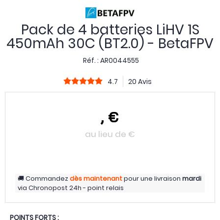
Pack de 4 batteries LiHV 1S
450mAh 30C (BT2.0) - BetaFPV
Réf. :
AR0044555
4.7
20 Avis
,
€
au lieu de
€
Commandez
dès maintenant
pour une livraison
mardi
via
Chronopost 24h - point relais
POINTS FORTS :