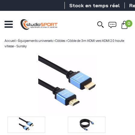
Stock en temps réel
Reve
0
Accueil
>
Équipements universels
>
Câbles
>
Câble de 3m HDMI vers HDMI 2.0 haute
vitesse - Sunsky