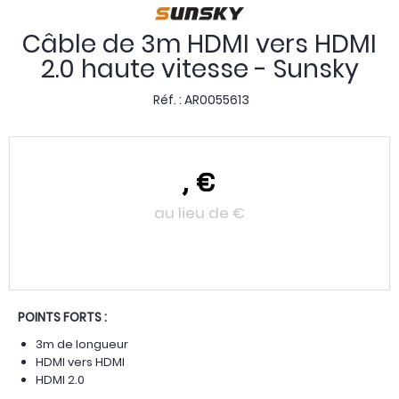
Câble de 3m HDMI vers HDMI
2.0 haute vitesse - Sunsky
Réf. :
AR0055613
,
€
au lieu de
€
POINTS FORTS :
3m de longueur
HDMI vers HDMI
HDMI 2.0