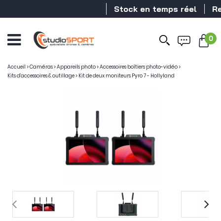
Stock en temps réel
Reve
0
Accueil
>
Caméras
>
Appareils photo
>
Accessoires boîtiers photo-vidéo
>
Kits d'accessoires & outillage
>
Kit de deux moniteurs Pyro 7 - Hollyland