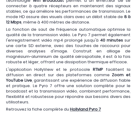
technologie
Wifi Broadcast
permet à un émetteur de se
connecter à quatre récepteurs en maintenant des signaux
stables, ce qui améliore les performances de transmission. Le
mode HD assure des visuels clairs avec un débit stable de
8 à
12 Mbps
, même à 400 mètres de distance.
La fonction de saut de fréquence automatique optimise la
qualité de la transmission vidéo. Le Pyro 7 permet également
l'enregistrement vidéo mp4 prolongé jusqu'à
40 minutes
sur
une carte SD externe, avec des touches de raccourci pour
diverses analyses d'image. Construit en alliage de
magnésium-aluminium de qualité aérospatiale, il est à la fois
robuste et léger, offrant une dissipation thermique efficace.
L'application HollyView et le protocole
RTMP
facilitent la
diffusion en direct sur des plateformes comme
Zoom et
YouTube Live
, garantissant une expérience de diffusion fiable
et pratique. Le Pyro 7 offre une solution complète pour le
broadcast et la transmission vidéo, combinant performance,
flexibilité et robustesse pour répondre aux besoins divers des
utilisateurs.
Retrouvez la fiche complète du
Hollyland Pyro 7