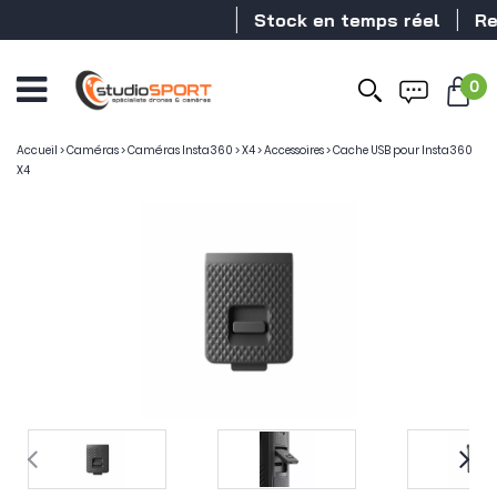
Stock en temps réel
Reve
0
Accueil
>
Caméras
>
Caméras Insta360
>
X4
>
Accessoires
>
Cache USB pour Insta360
X4