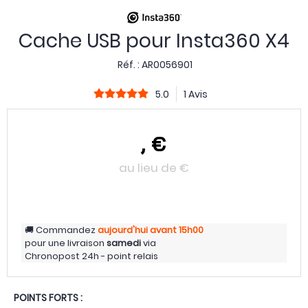
Cache USB pour Insta360 X4
Réf. :
AR0056901
5.0
1 Avis
,
€
au lieu de
€
Commandez
aujourd'hui
avant 15h00
pour une livraison
samedi
via
Chronopost 24h - point relais
POINTS FORTS :