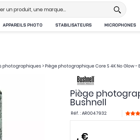
l
Revendeur DJI N°1 en France
L
APPAREILS PHOTO
STABILISATEURS
MICROPHONES
es photographiques
>
Piège photographique Core S 4K No Glow - 
Piège photograp
Bushnell
Réf. :
AR0047932
,
€