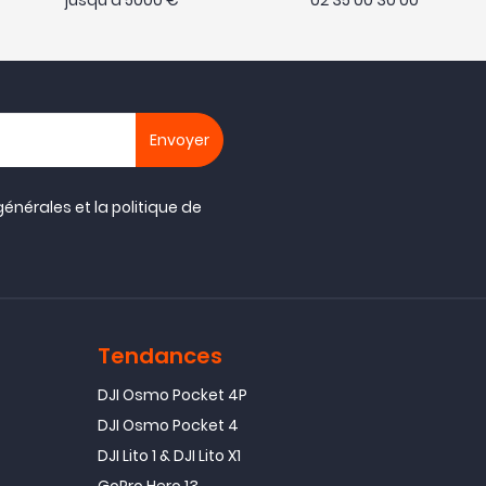
jusqu'à 5000 €
02 35 00 30 00
générales
et la
politique de
Tendances
DJI Osmo Pocket 4P
DJI Osmo Pocket 4
DJI Lito 1 & DJI Lito X1