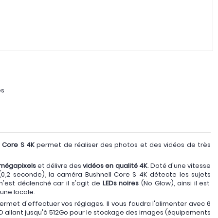
es
l Core S 4K
permet de réaliser des photos et des vidéos de très
 mégapixels
et délivre des
vidéos en qualité 4K
. Doté d'une vitesse
,2 seconde), la caméra Bushnell Core S 4K détecte les sujets
n'est déclenché car il s'agit de
LEDs noires
(No Glow), ainsi il est
aune locale.
rmet d'effectuer vos réglages. Il vous faudra l'alimenter avec 6
 SD allant jusqu'à 512Go pour le stockage des images (équipements