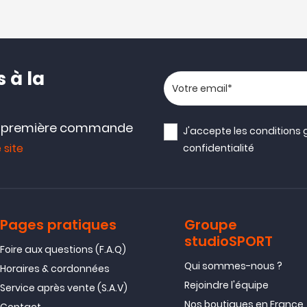
 à la
Votre adresse email
e première commande
J'accepte les
conditions 
 site
confidentialité
Pages pratiques
Groupe
studioSPORT
Foire aux questions (F.A.Q)
Qui sommes-nous ?
Horaires & cordonnées
Rejoindre l'équipe
Service après vente (S.A.V)
Nos boutiques en France