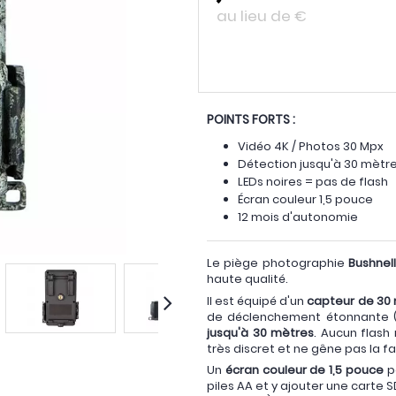
au lieu de
€
POINTS FORTS :
Vidéo 4K / Photos 30 Mpx
Détection jusqu'à 30 mètr
LEDs noires = pas de flash
Écran couleur 1,5 pouce
12 mois d'autonomie
Le piège photographie
Bushnel
haute qualité.
Il est équipé d'un
capteur de 30
de déclenchement étonnante (0
jusqu'à 30 mètres
. Aucun flash 
très discret et ne gêne pas la f
Un
écran couleur de 1,5 pouce
pe
piles AA et y ajouter une carte