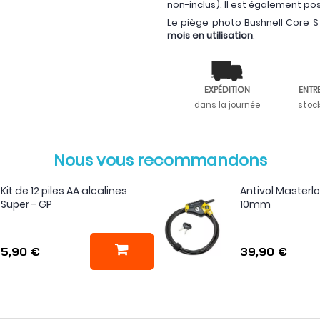
non-inclus). Il est également po
Le piège photo Bushnell Core S
mois en utilisation
.
EXPÉDITION
ENTR
dans la journée
stoc
Nous vous recommandons
Kit de 12 piles AA alcalines
Antivol Masterl
Super - GP
10mm
5,90 €
39,90 €