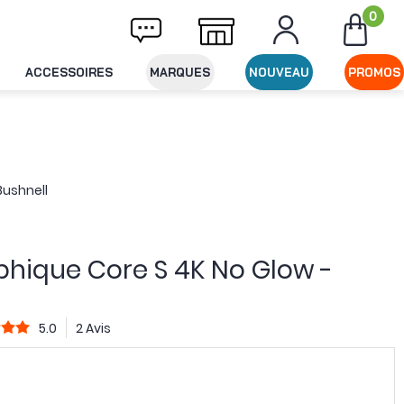
0
ivraison offerte dès 49€ d'achat
Expéditio
ACCESSOIRES
MARQUES
NOUVEAU
PROMOS
Bushnell
hique Core S 4K No Glow -
5.0
2 Avis