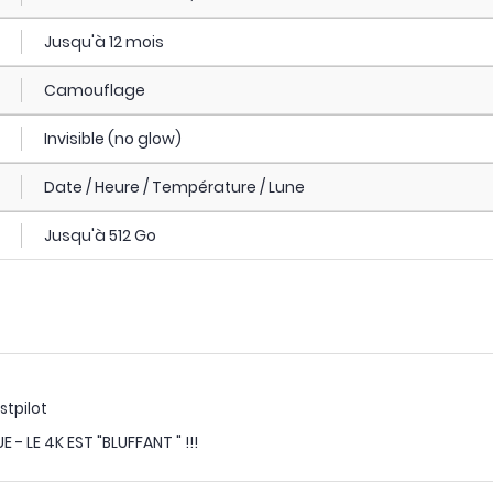
Jusqu'à 12 mois
Camouflage
Invisible (no glow)
Date / Heure / Température / Lune
Jusqu'à 512 Go
stpilot
- LE 4K EST "BLUFFANT " !!!