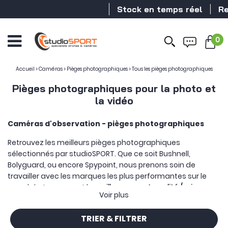
Stock en temps réel
Revende
0
Accueil
>
Caméras
>
Pièges photographiques
>
Tous les pièges photographiques
Pièges photographiques pour la photo et
la vidéo
Caméras d'observation - pièges photographiques
Retrouvez les meilleurs pièges photographiques
sélectionnés par studioSPORT. Que ce soit Bushnell,
Bolyguard, ou encore Spypoint, nous prenons soin de
travailler avec les marques les plus performantes sur le
marché et proposant le
meilleur rapport qualité / prix.
Voir plus
Nos pièges photographiques proposent différentes
caractéristiques : LEDs (flash) invisibles, envoi des
TRIER & FILTRER
photographies via MMS ou email, vidéo en 4K... vous