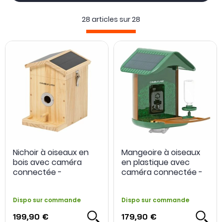
trouverez des pièges pour tous les besoins, que ce soit
pour l'
observation de la faune ou la sécurité
.
28 articles sur
28
En plus de votre piège photographie, n'oubliez pas de
complétez votre installation avec des
piles ou un chargeur
solaire
, un
moyen de stockage de vos photos ou vidéos
mais aussi des
fixations permettant de positionner votre
caméra
à peu près partout !
Découvrez notre guide d'achat
piège photographique
ici
!
Nichoir à oiseaux en
Mangeoire à oiseaux
bois avec caméra
en plastique avec
connectée -
caméra connectée -
Camouflage
Camouflage
Dispo sur commande
Dispo sur commande
199,90 €
179,90 €