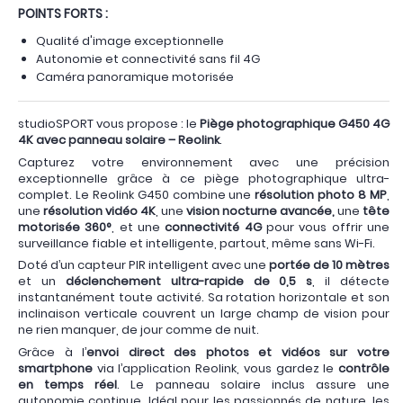
POINTS FORTS :
Qualité d'image exceptionnelle
Autonomie et connectivité sans fil 4G
Caméra panoramique motorisée
studioSPORT vous propose : le
Piège photographique G450 4G
4K avec panneau solaire – Reolink
.
Capturez votre environnement avec une précision
exceptionnelle grâce à ce piège photographique ultra-
complet. Le Reolink G450 combine une
résolution photo 8 MP
,
une
résolution vidéo 4K
, une
vision nocturne avancée,
une
tête
motorisée 360°
, et une
connectivité 4G
pour vous offrir une
surveillance fiable et intelligente, partout, même sans Wi-Fi.
Doté d’un capteur PIR intelligent avec une
portée de 10 mètres
et un
déclenchement ultra-rapide de 0,5 s
, il détecte
instantanément toute activité. Sa rotation horizontale et son
inclinaison verticale couvrent un large champ de vision pour
ne rien manquer, de jour comme de nuit.
Grâce à l’
envoi direct des photos et vidéos sur votre
smartphone
via l’application Reolink, vous gardez le
contrôle
en temps réel
. Le panneau solaire inclus assure une
autonomie continue. Idéal pour les passionnés de nature, les