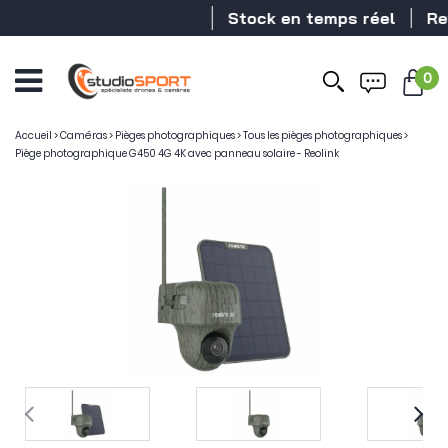
Stock en temps réel
Revend
0
Accueil
>
Caméras
>
Pièges photographiques
>
Tous les pièges photographiques
>
Piège photographique G450 4G 4K avec panneau solaire - Reolink