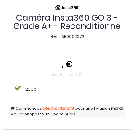
Caméra Insta360 GO 3 -
Grade A+ - Reconditionné
Réf. :
AR0062372
,
€
au lieu de
€
128Go
Commandez
dès maintenant
pour une livraison
mardi
via
Chronopost 24h - point relais