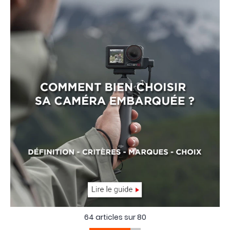
monde du sport
, mais aussi pour des prises de vue
beaucoup plus atypiques.
La
DJI Osmo Action 5 Pro
pour son
capteur 1/1,3"
capable de
filmer en 4K à 120 images par seconde. La
GoPro Hero13
Black
pourra capturer des images jusqu'en
5,3K en 60p
.
L'
Insta360 Ace Pro
pour son
capteur 1/1.3 pouce
et la
possibilité de filmer en 8K.
64 articles sur
80