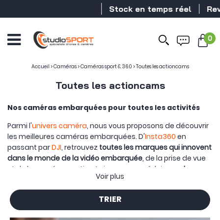
Stock en temps réel
Revendeur DJI 
0
Accueil
>
Caméras
>
Caméras sport & 360
>
Toutes les actioncams
Toutes les actioncams
Nos caméras embarquées pour toutes les activités
Parmi l'
univers caméra
, nous vous proposons de découvrir
les meilleures caméras embarquées. D'
Insta360
en
passant par
DJI
, retrouvez
toutes les marques qui innovent
dans le monde de la vidéo embarquée
, de la prise de vue
et de la caméra sportive. Laissez-vous séduire par
la
Voir plus
compacité
de ces caméras qui vous permettront de filmer
en
4K
ou en
360°
les meilleures scènes.
TRIER
Leur grande
facilité d'utilisation
leur permet de s'utiliser
dans toutes les circonstances. Évidemment dans le