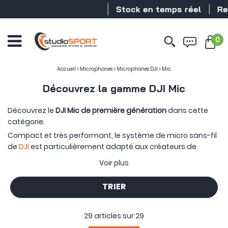
Stock en temps réel
Revende
0
Accueil
>
Microphones
>
Microphones DJI
>
Mic
Découvrez la gamme DJI Mic
Découvrez le
DJI Mic de première génération
dans cette
catégorie.
Compact et très performant, le système de micro sans-fil
de
DJI
est particulièrement adapté aux créateurs de
contenus. Disponible en plusieurs versions, il y a forcément
Voir plus
le produit qui va correspondre à votre besoin.
TRIER
29 articles sur
29