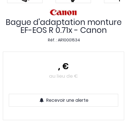
Bague d'adaptation monture
EF-EOS R 0.71x - Canon
Réf. :
AR10001534
,
€
au lieu de
€
Recevoir une alerte