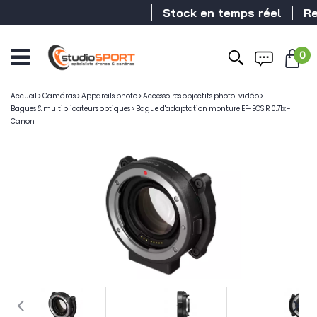
Stock en temps réel
Reve
0
Accueil
>
Caméras
>
Appareils photo
>
Accessoires objectifs photo-vidéo
>
Bagues & multiplicateurs optiques
>
Bague d'adaptation monture EF-EOS R 0.71x -
Canon